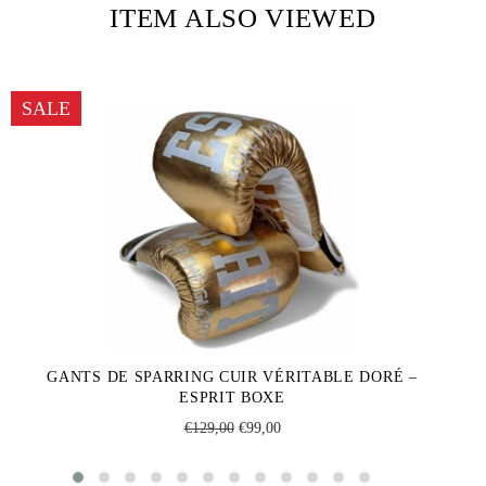
ITEM ALSO VIEWED
SALE
GANTS DE SPARRING CUIR VÉRITABLE DORÉ –
ESPRIT BOXE
Regular
Sale
€129,00
€99,00
price
price