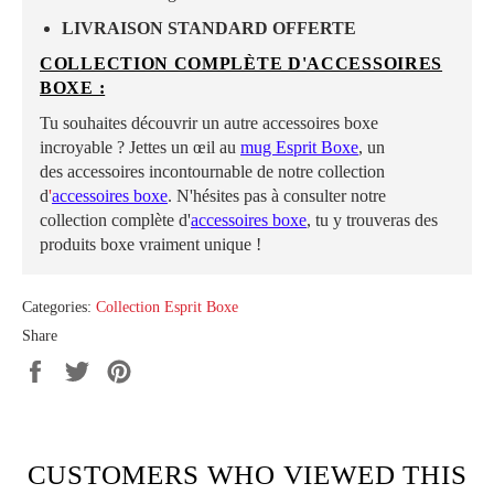
LIVRAISON STANDARD OFFERTE
COLLECTION COMPLÈTE D'ACCESSOIRES
BOXE :
Tu souhaites découvrir un autre accessoires boxe
incroyable ? Jettes un œil au
mug Esprit Boxe
, un
des accessoires incontournable de notre collection
d
'
accessoires boxe
.
N'hésites pas à consulter notre
collection complète d
'
accessoires boxe
, tu y trouveras des
produits boxe vraiment unique !
Categories:
Collection Esprit Boxe
Share
Share
Tweet
Pin
on
on
on
Facebook
Twitter
Pinterest
CUSTOMERS WHO VIEWED THIS