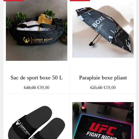
Sac de sport boxe 50 L
Parapluie boxe pliant
Regular
Sale
Regular
Sale
€49,00
€39,00
€25,00
€19,00
price
price
price
price