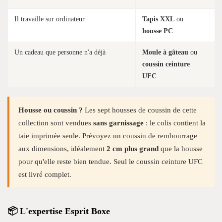
Il travaille sur ordinateur
Tapis XXL
ou
L
housse PC
b
Un cadeau que personne n'a déjà
Moule à gâteau
ou
I
coussin ceinture
g
UFC
Housse ou coussin ?
Les sept housses de coussin de cette
collection sont vendues
sans garnissage
: le colis contient la
taie imprimée seule. Prévoyez un coussin de rembourrage
aux dimensions, idéalement
2 cm plus grand
que la housse
pour qu'elle reste bien tendue. Seul le coussin ceinture UFC
est livré complet.
📦 L'expertise Esprit Boxe