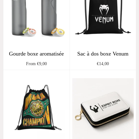
Gourde boxe aromatisée
Sac à dos boxe Venum
Regular
From €9,00
€14,00
price