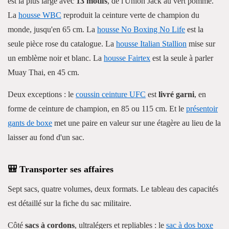
est la plus large avec
13 motifs
, de l'Union Jack au vert pomme.
La
housse WBC
reproduit la ceinture verte de champion du
monde, jusqu'en 65 cm. La
housse No Boxing No Life
est la
seule pièce rose du catalogue. La
housse Italian Stallion
mise sur
un emblème noir et blanc. La
housse Fairtex
est la seule à parler
Muay Thai, en 45 cm.
Deux exceptions : le
coussin ceinture UFC
est
livré garni
, en
forme de ceinture de champion, en 85 ou 115 cm. Et le
présentoir
gants de boxe
met une paire en valeur sur une étagère au lieu de la
laisser au fond d'un sac.
🎒 Transporter ses affaires
Sept sacs, quatre volumes, deux formats. Le tableau des capacités
est détaillé sur la fiche du sac militaire.
Côté
sacs à cordons
, ultralégers et repliables : le
sac à dos boxe