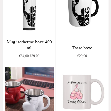
Mug isotherme boxe 400
ml
Tasse boxe
Regular
Sale
Regular
€34,00
€29,00
€29,00
price
price
price