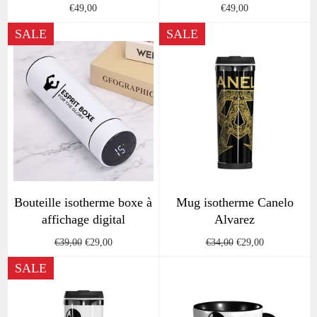
Regular
Regular
€49,00
€49,00
price
price
SALE
SALE
Bouteille isotherme boxe à
Mug isotherme Canelo
affichage digital
Alvarez
Regular
Sale
Regular
Sale
€39,00
€29,00
€34,00
€29,00
price
price
price
price
SALE