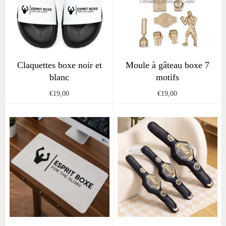
Claquettes boxe noir et
Moule à gâteau boxe 7
blanc
motifs
Regular
Regular
€19,00
€19,00
price
price