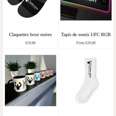
Claquettes boxe noires
Tapis de souris UFC RGB
Regular
€19,00
From €29,00
price