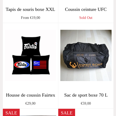
Tapis de souris boxe XXL
Coussin ceinture UFC
From €19,00
Sold Out
Housse de coussin Fairtex
Sac de sport boxe 70 L
Regular
Regular
€29,00
€59,00
price
price
SALE
SALE