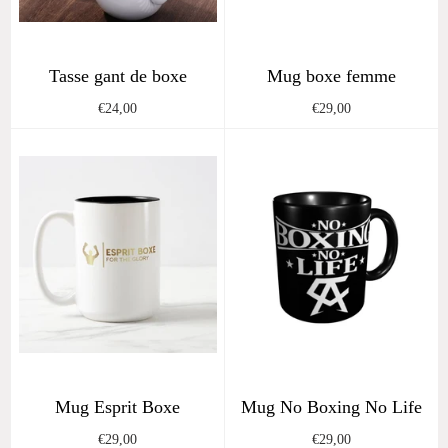
Tasse gant de boxe
Mug boxe femme
Regular
Regular
€24,00
€29,00
price
price
Mug Esprit Boxe
Mug No Boxing No Life
Regular
Regular
€29,00
€29,00