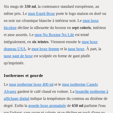
Six mugs de
330 ml
, la contenance standard européenne, au
même prix. Le
mug Esprit Boxe
porte le logo maison en doré ou
en noir sur céramique blanche à intérieur noir. Le
mug boxe
bicolore
décline la silhouette du boxeur en
sept coloris
, intérieur
et anse assortis. Le
mug No Boxing No Life
est teinté
intégralement, en
six teintes
. Viennent ensuite le
mug boxe
drapeau USA
, le
mug boxe femme
et la
tasse boxe
. À part, la
tasse gant de boxe
est sculptée en forme de gant plutôt
qu'imprimée.
Isothermes et gourde
Le
mug isotherme boxe 400 ml
et le
mug isotherme Canelo
Alvarez
gardent le café chaud en voiture. La
bouteille isotherme à
affichage digital
indique la température du contenu au dixième de
degré. Enfin la
gourde boxe aromatisée
de
650 ml
parfume l'eau
par l'odorat, sans sucre ni calorie, et se décline en pack d'une ou