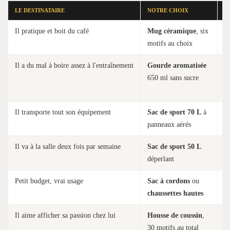
LE DESTINATAIRE
NOTRE CHOIX
P
Il pratique et boit du café
Mug céramique
, six
Il
motifs au choix
et
Il a du mal à boire assez à l'entraînement
Gourde aromatisée
El
650 ml sans sucre
p
l'
Il transporte tout son équipement
Sac de sport 70 L
à
S
panneaux aérés
c
Il va à la salle deux fois par semaine
Sac de sport 50 L
L
déperlant
v
Petit budget, vrai usage
Sac à cordons
ou
L
chaussettes hautes
g
Il aime afficher sa passion chez lui
Housse de coussin
,
T
30 motifs au total
à 