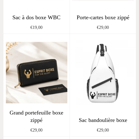
Sac à dos boxe WBC
Porte-cartes boxe zippé
Regular
Regular
€19,00
€29,00
price
price
Grand portefeuille boxe
zippé
Sac bandoulière boxe
Regular
Regular
€29,00
€29,00
price
price