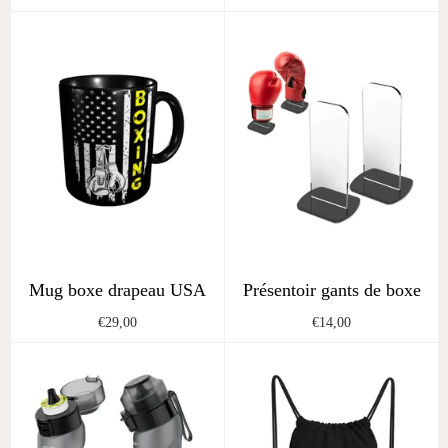
price
price
Mug boxe drapeau USA
Présentoir gants de boxe
Regular
Regular
€29,00
€14,00
price
price