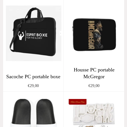
Housse PC portable
Sacoche PC portable boxe
McGregor
Regular
Regular
€29,00
€29,00
price
price