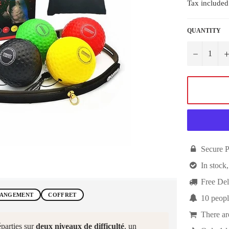
Tax included
QUANTITY
−

Secure 

In stock,

Free Del
RANGEMENT
COFFRET

10
peopl

There a
parties sur
deux niveaux de difficulté
, un