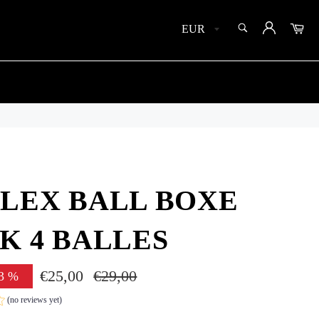
SEARCH
Car
Search
LEX BALL BOXE
K 4 BALLES
€25,00
Regular
€29,00
3
%
price
(no reviews yet)