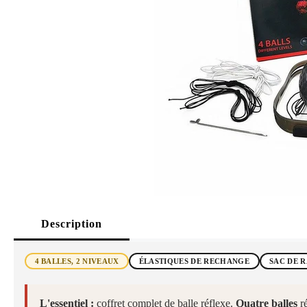
Description
4 BALLES, 2 NIVEAUX
ÉLASTIQUES DE RECHANGE
SAC DE 
L'essentiel :
coffret complet de balle réflexe.
Quatre balles
ré