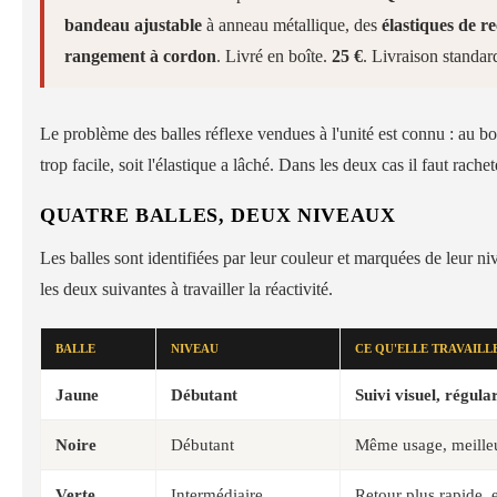
bandeau ajustable
à anneau métallique, des
élastiques de r
rangement à cordon
. Livré en boîte.
25 €
. Livraison standard
Le problème des balles réflexe vendues à l'unité est connu : au bo
trop facile, soit l'élastique a lâché. Dans les deux cas il faut rache
QUATRE BALLES, DEUX NIVEAUX
Les balles sont identifiées par leur couleur et marquées de leur ni
les deux suivantes à travailler la réactivité.
BALLE
NIVEAU
CE QU'ELLE TRAVAILL
Jaune
Débutant
Suivi visuel, régula
Noire
Débutant
Même usage, meilleur
Verte
Intermédiaire
Retour plus rapide,