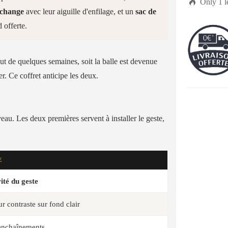

Only
1
l
echange
avec leur aiguille d'enfilage, et un
sac de
 offerte.
ut de quelques semaines, soit la balle est devenue
ter. Ce coffret anticipe les deux.
veau. Les deux premières servent à installer le geste,
E
rité du geste
 contraste sur fond clair
 enchaînements