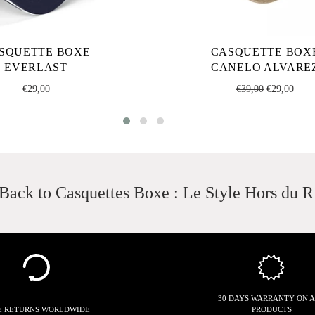
SQUETTE BOXE
CASQUETTE BOX
EVERLAST
CANELO ALVARE
Regular
Regular
Sale
€29,00
€39,00
€29,00
price
price
price
Back to Casquettes Boxe : Le Style Hors du R
30 DAYS WARRANTY ON 
E RETURNS WORLDWIDE
PRODUCTS