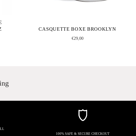
E
C
Z
CASQUETTE BOXE BROOKLYN
Regular
€29,00
price
ing
ALL
100% SAFE & SECURE CHECKOUT