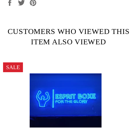
Share
Tweet
Pin
on
on
on
Facebook
Twitter
Pinterest
CUSTOMERS WHO VIEWED THIS
ITEM ALSO VIEWED
SALE