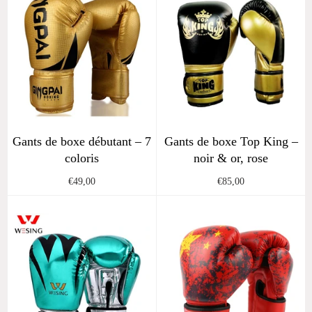
Gants de boxe débutant – 7
Gants de boxe Top King –
coloris
noir & or, rose
Regular
Regular
€49,00
€85,00
price
price