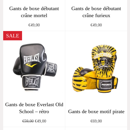
Gants de boxe débutant
Gants de boxe débutant
crâne mortel
crâne furieux
Regular
Regular
€49,00
€49,00
price
price
SALE
Gants de boxe Everlast Old
School – rétro
Gants de boxe motif pirate
Regular
Sale
Regular
€59,00
€49,00
€69,00
price
price
price