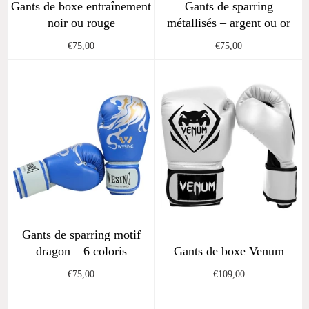
Gants de boxe entraînement
Gants de sparring
noir ou rouge
métallisés – argent ou or
Regular
Regular
€75,00
€75,00
price
price
Gants de sparring motif
dragon – 6 coloris
Gants de boxe Venum
Regular
Regular
€75,00
€109,00
price
price