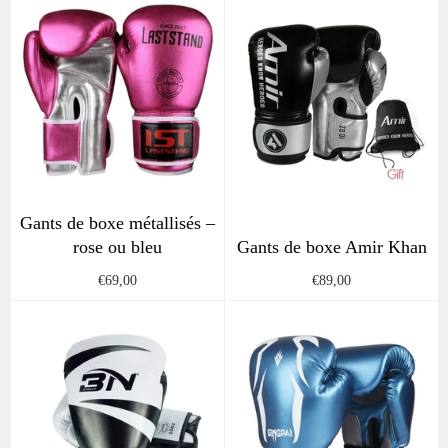
Gants de boxe métallisés –
rose ou bleu
Gants de boxe Amir Khan
Regular
Regular
€69,00
€89,00
price
price