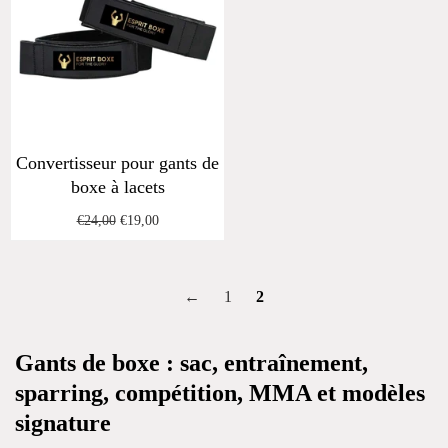
Convertisseur pour gants de
boxe à lacets
Regular
Sale
€24,00
€19,00
price
price
←
1
2
Gants de boxe : sac, entraînement,
sparring, compétition, MMA et modèles
signature