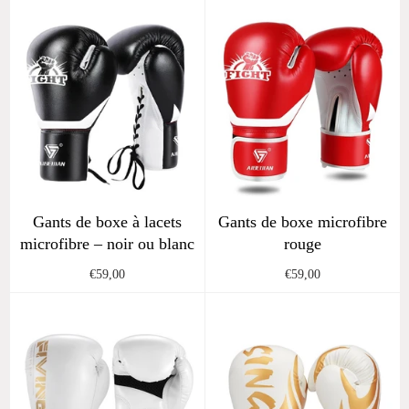
Gants de boxe à lacets
Gants de boxe microfibre
microfibre – noir ou blanc
rouge
Regular
Regular
€59,00
€59,00
price
price