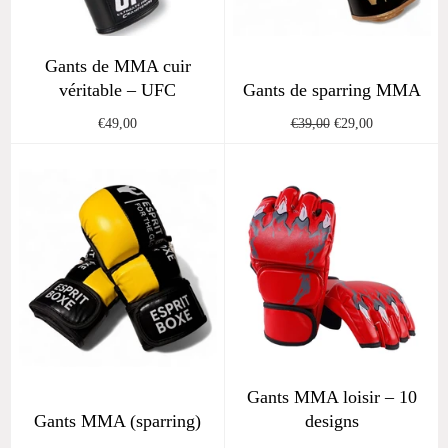
Gants de MMA cuir
véritable – UFC
Gants de sparring MMA
Regular
Regular
Sale
€49,00
€39,00
€29,00
price
price
price
Gants MMA loisir – 10
Gants MMA (sparring)
designs