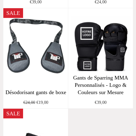
Regular
Regular
€39,00
€24,00
price
price
SALE
Gants de Sparring MMA
Personnalisés - Logo &
Désodorisant gants de boxe
Couleurs sur Mesure
Regular
Sale
Regular
€24,00
€19,00
€39,00
price
price
price
SALE