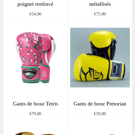
poignet renforcé
métallisés
Regular
Regular
€54,00
€75,00
price
price
Gants de boxe Tetris
Gants de boxe Pretorian
Regular
Regular
€79,00
€59,00
price
price