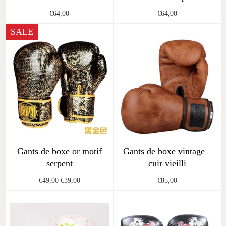
Regular
Regular
€64,00
€64,00
price
price
SALE
Gants de boxe or motif
Gants de boxe vintage –
serpent
cuir vieilli
Regular
Sale
Regular
€49,00
€39,00
€85,00
price
price
price