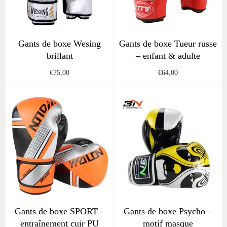
Gants de boxe Wesing
Gants de boxe Tueur russe
brillant
– enfant & adulte
Regular
Regular
€75,00
€64,00
price
price
Gants de boxe SPORT –
Gants de boxe Psycho –
entraînement cuir PU
motif masque