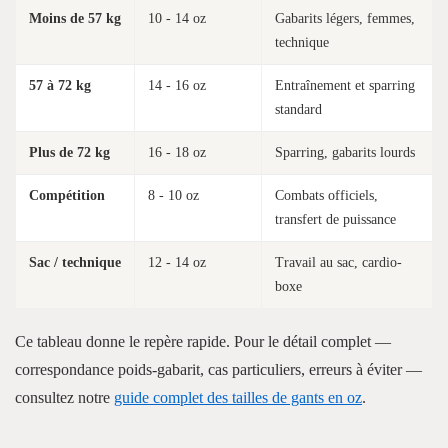
Moins de 57 kg
10 - 14 oz
Gabarits légers, femmes,
technique
57 à 72 kg
14 - 16 oz
Entraînement et sparring
standard
Plus de 72 kg
16 - 18 oz
Sparring, gabarits lourds
Compétition
8 - 10 oz
Combats officiels,
transfert de puissance
Sac / technique
12 - 14 oz
Travail au sac, cardio-
boxe
Ce tableau donne le repère rapide. Pour le détail complet —
correspondance poids-gabarit, cas particuliers, erreurs à éviter —
consultez notre
guide complet des tailles de gants en oz
.