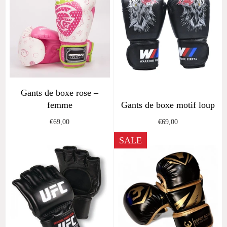
Gants de boxe rose –
femme
Gants de boxe motif loup
Regular
Regular
€69,00
€69,00
price
price
SALE