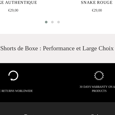
KE AUTHENTIQUE
SNAKE ROUGE
Regular
Regular
€29,00
€29,00
price
price
Shorts de Boxe : Performance et Large Choix
30 DAYS WARRANTY ON 
E RETURNS WORLDWIDE
PRODUCTS