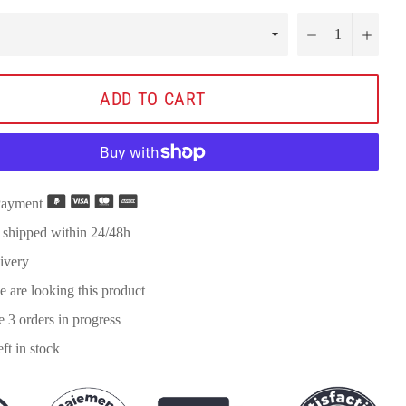
−
+
ADD TO CART
Payment
 shipped within 24/48h
ivery
e are looking this product
re
3
orders in progress
eft in stock