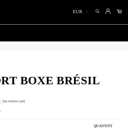
SEARCH
Car
Search
RT BOXE BRÉSIL
(no reviews yet)
.
QUANTITY