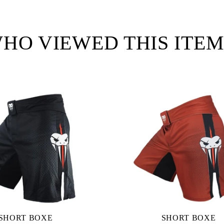
on
on
on
Facebook
Twitter
Pinterest
HO VIEWED THIS ITEM
SHORT BOXE
SHORT BOXE