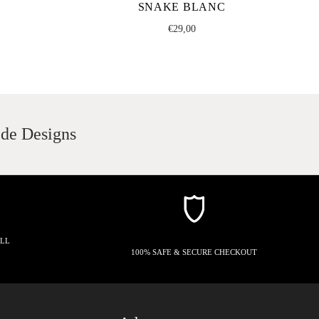
SNAKE BLANC
Regular
€29,00
price
 de Designs
ALL
100% SAFE & SECURE CHECKOUT