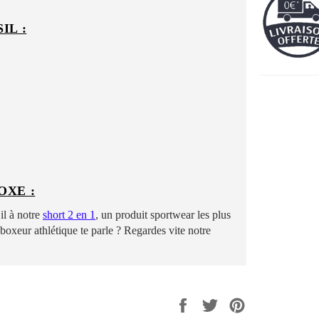
IL :
OXE :
l à notre
short
2
en 1
, un produit sportwear les plus
 boxeur athlétique te parle ? Regardes vite notre
Share
Tweet
Pin