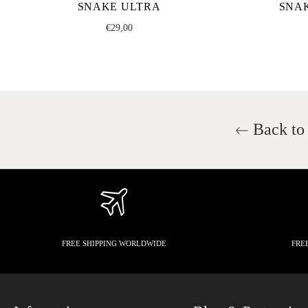
SNAKE ULTRA
SNA
Regular
€29,00
price
Back to 
FREE SHIPPING WORLDWIDE
FRE