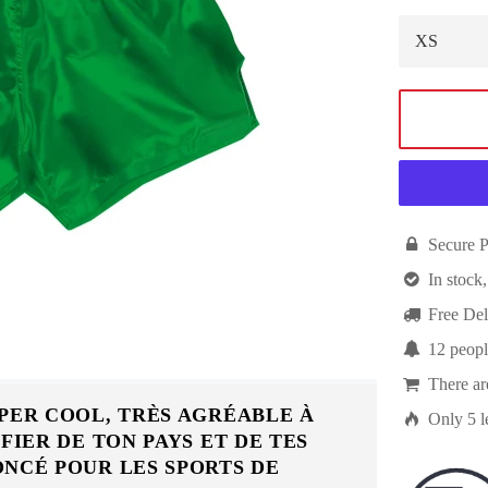

Secure 

In stock,

Free Del

12
peopl

There a
UPER COOL, TRÈS AGRÉABLE À

Only
5
l
FIER DE TON PAYS ET DE TES
ONCÉ POUR LES SPORTS DE