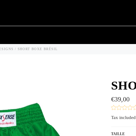
ESIGNS
/
SHORT BOXE BRÉSIL
SHO
Regular
€39,00
price
Tax included
TAILLE