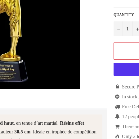
QUANTITY
−

Secure 

In stock,

Free Del

12
peopl
ed haut
, en tenue d’art martial.
Résine effet

There a
 Hauteur
30,5 cm
. Idéale en trophée de compétition

Only
2
l