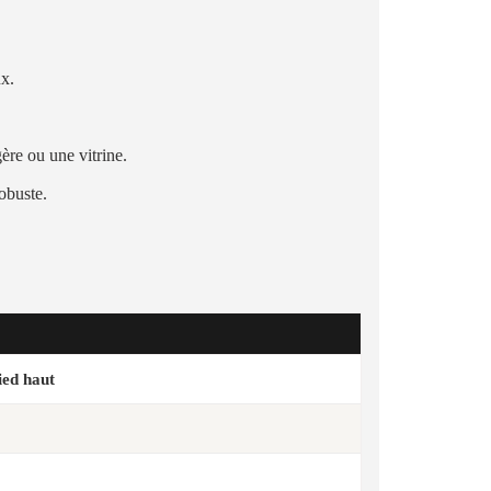
ux.
ère ou une vitrine.
robuste.
ied haut