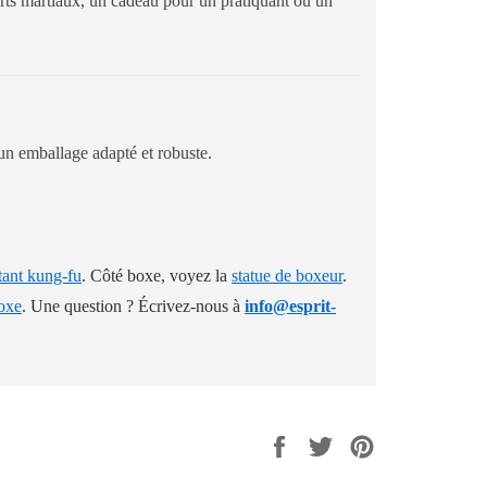
rts martiaux, un cadeau pour un pratiquant ou un
 un emballage adapté et robuste.
tant kung-fu
. Côté boxe, voyez la
statue de boxeur
.
boxe
. Une question ? Écrivez-nous à
info@esprit-
Share
Tweet
Pin
on
on
on