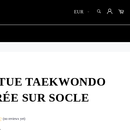
SEARCH
Car
Search
ATUE TAEKWONDO
ÉE SUR SOCLE
(no reviews yet)
.