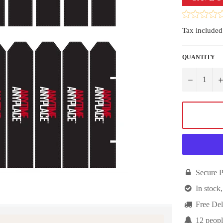
Tax included
QUANTITY
−

Secure 

In stock,

Free Del

10
peopl