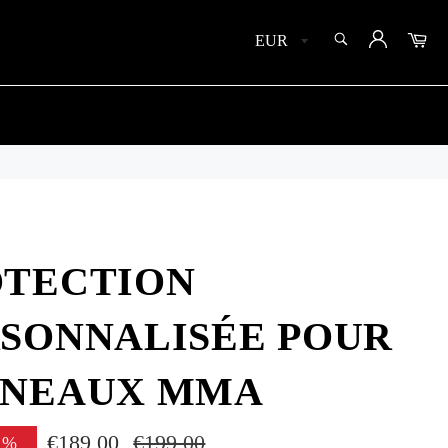
SEARCH
Car
Search
OTECTION
SONNALISÉE POUR
NNEAUX MMA
€189,00
Regular
€199,00
%