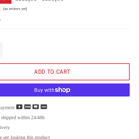
price
(no reviews yet)
.
+
ADD TO CART
Payment
 shipped within 24/48h
ivery
e are looking this product