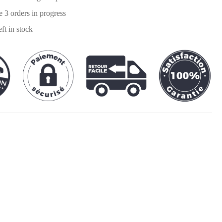
re
3
orders in progress
eft in stock