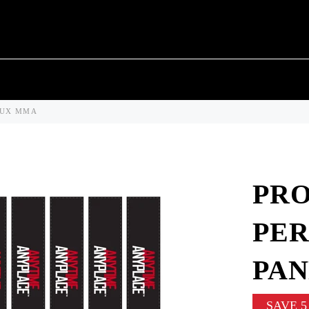
AUX MMA
PR
PER
PA
SAVE
5