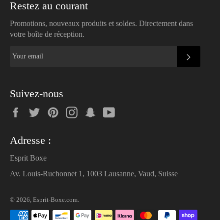
Restez au courant
Promotions, nouveaux produits et soldes. Directement dans
votre boîte de réception.
SUBSC
Suivez-nous
Facebook
Twitter
Pinterest
Instagram
Snapchat
YouTube
Adresse :
Esprit Boxe
Av. Louis-Ruchonnet 1, 1003 Lausanne, Vaud, Suisse
© 2026,
Esprit-Boxe.com
.
Payment