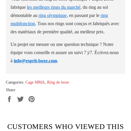
fabrique
les meilleurs rings du marché
, du ring au sol
démontable au
ring olympique
, en passant par le
ring
multifonction
. Tous nos rings sont conçus et fabriqués avec
des matériaux de première qualité, au meilleur prix.
Un projet sur mesure ou une question technique ? Notre
équipe vous conseille et assure un suivi 7 j/7. Écrivez-nous
à
info@esprit-boxe.com
.
Categories:
Cage MMA
,
Ring de boxe
Share
Share
Tweet
Pin
on
on
on
Facebook
Twitter
Pinterest
CUSTOMERS WHO VIEWED THIS