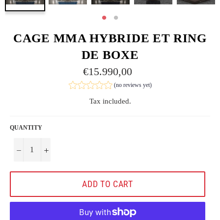
CAGE MMA HYBRIDE ET RING
DE BOXE
Regular
€15.990,00
price
(no reviews yet)
Tax included.
QUANTITY
−
+
ADD TO CART