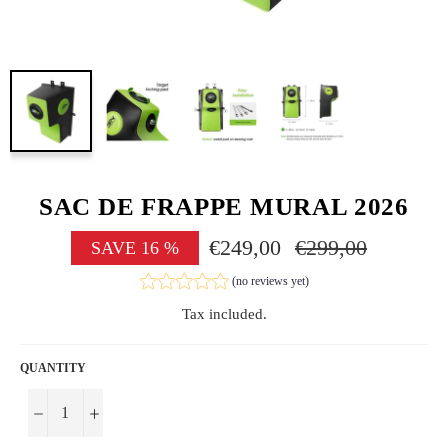
SAC DE FRAPPE MURAL 2026
€249,00
Regular
€299,00
SAVE
16
%
price
(no reviews yet)
Tax included.
QUANTITY
−
+