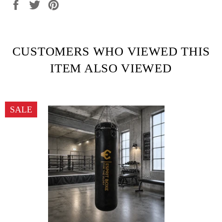
Share
Tweet
Pin
on
on
on
Facebook
Twitter
Pinterest
CUSTOMERS WHO VIEWED THIS
ITEM ALSO VIEWED
SALE