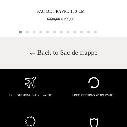
SAC DE FRAPPE 130 CM
Regular
Sale
€229,00
€199,00
price
price
Back to Sac de frappe
FREE SHIPPING WORLDWIDE
FREE RETURNS WORLDWIDE