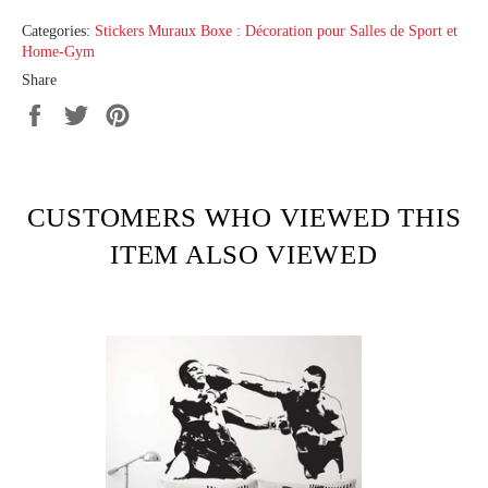
Categories:
Stickers Muraux Boxe : Décoration pour Salles de Sport et
Home-Gym
Share
Share
Tweet
Pin
on
on
on
Facebook
Twitter
Pinterest
CUSTOMERS WHO VIEWED THIS
ITEM ALSO VIEWED