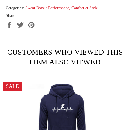
Categories:
Sweat Boxe : Performance, Confort et Style
Share
Share
Tweet
Pin
on
on
on
Facebook
Twitter
Pinterest
CUSTOMERS WHO VIEWED THIS
ITEM ALSO VIEWED
SALE