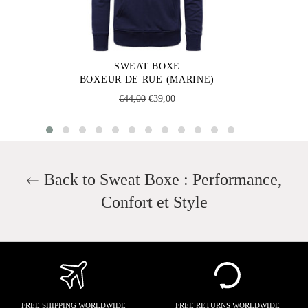
SWEAT BOXE
BOXEUR DE RUE (MARINE)
Regular
Sale
€44,00
€39,00
price
price
Back to Sweat Boxe : Performance,
Confort et Style
FREE SHIPPING WORLDWIDE
FREE RETURNS WORLDWIDE