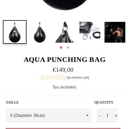
AQUA PUNCHING BAG
Regular
€149,00
price
(no reviews yet)
Tax included.
TAILLE
QUANTITY
−
+