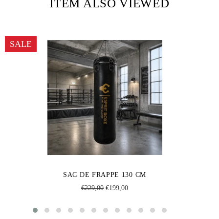
ITEM ALSO VIEWED
SALE
SAC DE FRAPPE 130 CM
Regular
Sale
€229,00
€199,00
price
price