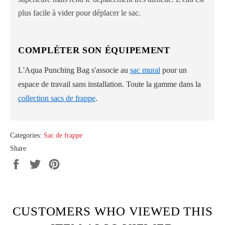
plus facile à vider pour déplacer le sac.
COMPLÉTER SON ÉQUIPEMENT
L'Aqua Punching Bag s'associe au
sac mural
pour un
espace de travail sans installation. Toute la gamme dans la
collection sacs de frappe
.
Categories:
Sac de frappe
Share
Share
Tweet
Pin
on
on
on
Facebook
Twitter
Pinterest
CUSTOMERS WHO VIEWED THIS