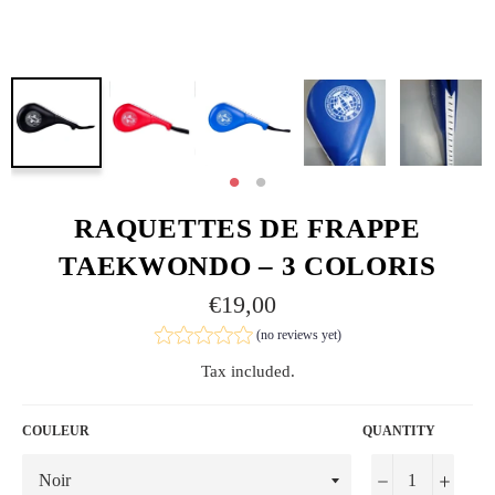
RAQUETTES DE FRAPPE
TAEKWONDO – 3 COLORIS
Regular
€19,00
price
(no reviews yet)
Tax included.
COULEUR
QUANTITY
−
+