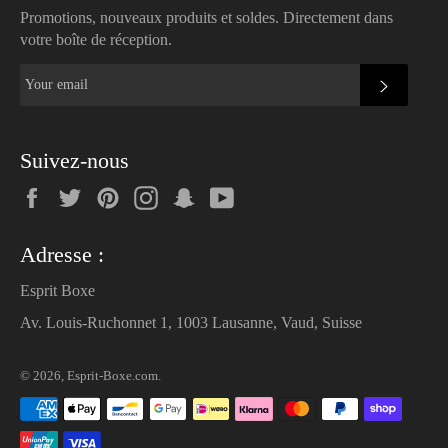
Promotions, nouveaux produits et soldes. Directement dans
votre boîte de réception.
SUBSC
Suivez-nous
Facebook
Twitter
Pinterest
Instagram
Snapchat
YouTube
Adresse :
Esprit Boxe
Av. Louis-Ruchonnet 1, 1003 Lausanne, Vaud, Suisse
© 2026,
Esprit-Boxe.com
.
Payment
methods