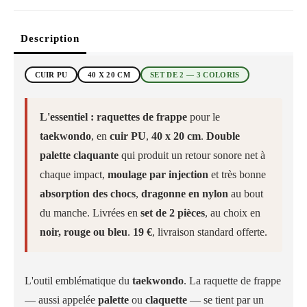
Description
CUIR PU
40 X 20 CM
SET DE 2 — 3 COLORIS
L'essentiel :
raquettes de frappe
pour le
taekwondo
, en
cuir PU
,
40 x 20 cm
.
Double
palette claquante
qui produit un retour sonore net à
chaque impact,
moulage par injection
et très bonne
absorption des chocs
,
dragonne en nylon
au bout
du manche. Livrées en
set de 2 pièces
, au choix en
noir, rouge ou bleu
.
19 €
, livraison standard offerte.
L'outil emblématique du
taekwondo
. La raquette de frappe
— aussi appelée
palette
ou
claquette
— se tient par un