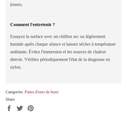
jeunes.
Comment l'entretenir ?
Essuyez la surface avec un chiffon sec ou légèrement
humide après chaque séance et laissez sécher à température
ambiante. Évitez l'immersion et les sources de chaleur
directe. Vérifiez périodiquement l'état de la dragonne en
nylon.
Categories:
Pattes d'ours de boxe
Share
Share
Tweet
Pin
on
on
on
Facebook
Twitter
Pinterest