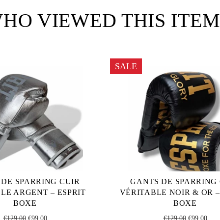
HO VIEWED THIS ITEM
SALE
 DE SPARRING CUIR
GANTS DE SPARRING
LE ARGENT – ESPRIT
VÉRITABLE NOIR & OR –
BOXE
BOXE
Regular
Sale
Regular
Sale
€129,00
€99,00
€129,00
€99,00