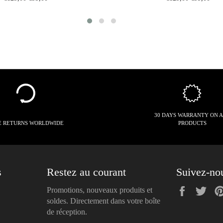
price
price
price
price
30 DAYS WARRANTY ON 
E RETURNS WORLDWIDE
PRODUCTS
s
Restez au courant
Suivez-no
Faceboo
Twi
Promotions, nouveaux produits et
soldes. Directement dans votre boîte
de réception.