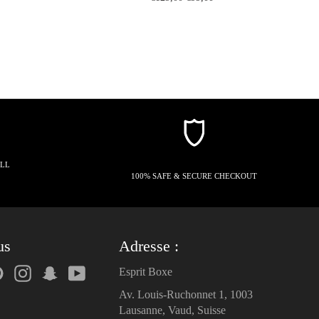
price
price
ALL
100% SAFE & SECURE CHECKOUT
us
Adresse :
k
tter
Pinterest
Instagram
Snapchat
YouTube
Esprit Boxe
Av. Louis-Ruchonnet 1, 1003
Lausanne, Vaud, Suisse