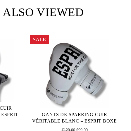
 ALSO VIEWED
SALE
 CUIR
 ESPRIT
GANTS DE SPARRING CUIR
VÉRITABLE BLANC – ESPRIT BOXE
V
Regular
Sale
€129,00
€99,00