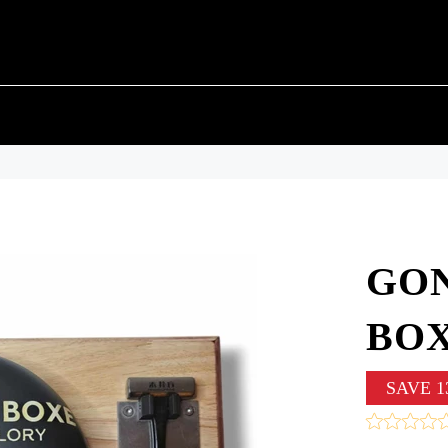
GON
BOX
SAVE
1