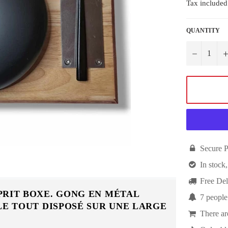
Tax included
QUANTITY
−

Secure 

In stock,

Free Del
PRIT BOXE. GONG EN MÉTAL

7
people
LE TOUT DISPOSÉ SUR UNE LARGE

There a