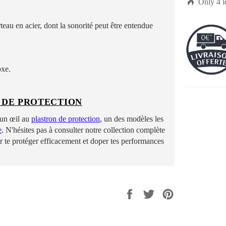

Only
4
l
eau en acier, dont la sonorité peut être entendue
oxe.
 DE PROTECTION
 un œil au
plastron de protection
, un des modèles les
e
. N'hésites pas à consulter notre collection complète
our te protéger efficacement et doper tes performances
Share
Tweet
Pin
on
on
on
Facebook
Twitter
Pinterest