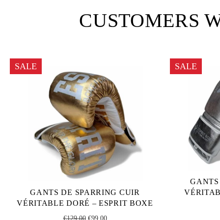
CUSTOMERS W
SALE
SALE
GANTS
GANTS DE SPARRING CUIR
VÉRITAB
VÉRITABLE DORÉ – ESPRIT BOXE
Regular
Sale
€129,00
€99,00