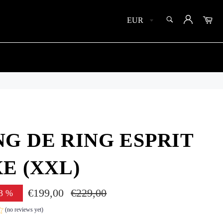
SEARCH
Car
Search
G DE RING ESPRIT
E (XXL)
€199,00
Regular
€229,00
3
%
price
(no reviews yet)