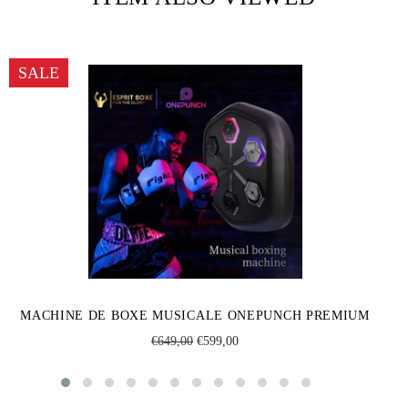
SALE
MACHINE DE BOXE MUSICALE ONEPUNCH PREMIUM
Regular
Sale
€649,00
€599,00
price
price