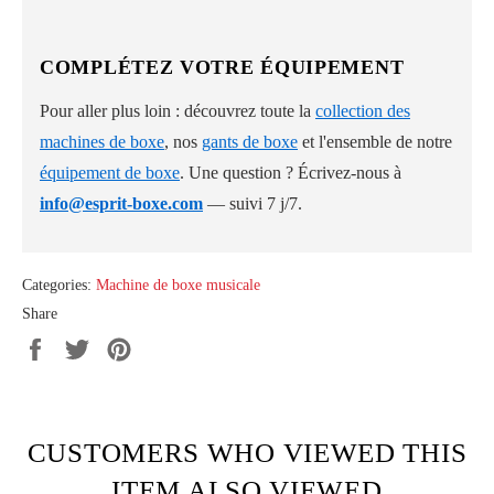
COMPLÉTEZ VOTRE ÉQUIPEMENT
Pour aller plus loin : découvrez toute la
collection des
machines de boxe
, nos
gants de boxe
et l'ensemble de notre
équipement de boxe
. Une question ? Écrivez-nous à
info@esprit-boxe.com
— suivi 7 j/7.
Categories:
Machine de boxe musicale
Share
Share
Tweet
Pin
on
on
on
Facebook
Twitter
Pinterest
CUSTOMERS WHO VIEWED THIS
ITEM ALSO VIEWED