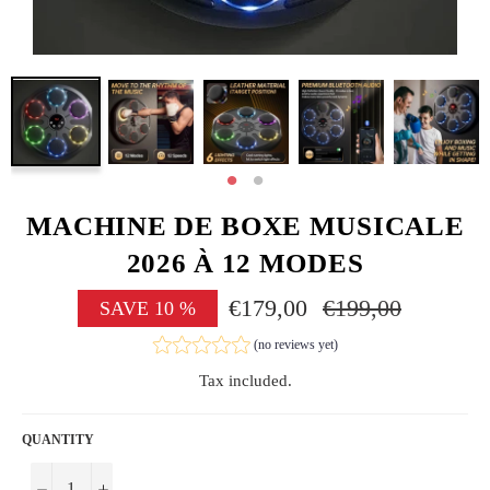
MACHINE DE BOXE MUSICALE
2026 À 12 MODES
€179,00
Regular
€199,00
SAVE
10
%
price
(no reviews yet)
Tax included.
QUANTITY
−
+