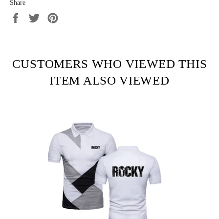
Share
Share
Tweet
Pin
on
on
on
Facebook
Twitter
Pinterest
CUSTOMERS WHO VIEWED THIS
ITEM ALSO VIEWED