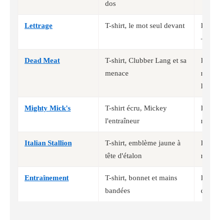
dos
Lettrage
T-shirt, le mot seul devant
Le pl
— 9 c
Dead Meat
T-shirt, Clubber Lang et sa
Le seu
menace
montr
l'adve
Mighty Mick's
T-shirt écru, Mickey
Le seu
l'entraîneur
montr
Italian Stallion
T-shirt, emblème jaune à
Le su
tête d'étalon
ring —
Entraînement
T-shirt, bonnet et mains
Le tra
bandées
que la