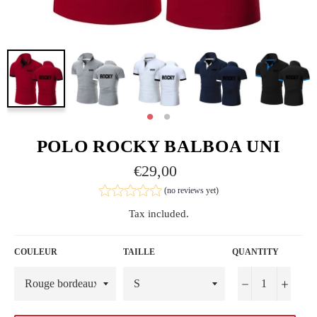
POLO ROCKY BALBOA UNI
Regular
€29,00
price
(no reviews yet)
Tax included.
COULEUR
TAILLE
QUANTITY
−
+