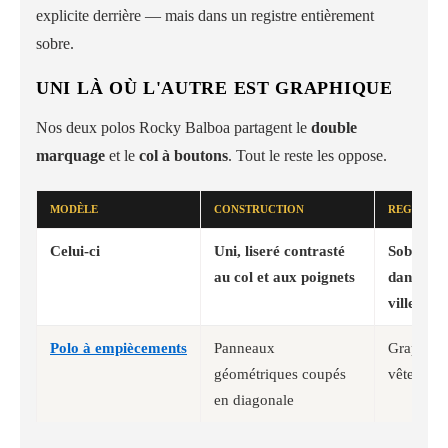
explicite derrière — mais dans un registre entièrement
sobre.
UNI LÀ OÙ L'AUTRE EST GRAPHIQUE
Nos deux polos Rocky Balboa partagent le
double
marquage
et le
col à boutons
. Tout le reste les oppose.
MODÈLE
CONSTRUCTION
REGISTRE
Celui-ci
Uni, liseré contrasté
Sobre — 
au col et aux poignets
dans une
ville
Polo à empiècements
Panneaux
Graphiqu
géométriques coupés
vêtement 
en diagonale