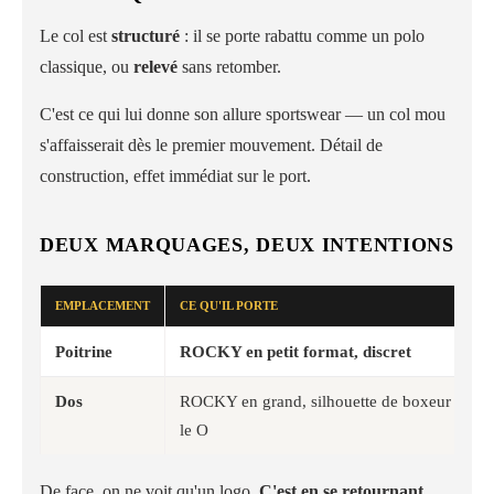
Le col est
structuré
: il se porte rabattu comme un polo
classique, ou
relevé
sans retomber.
C'est ce qui lui donne son allure sportswear — un col mou
s'affaisserait dès le premier mouvement. Détail de
construction, effet immédiat sur le port.
DEUX MARQUAGES, DEUX INTENTIONS
EMPLACEMENT
CE QU'IL PORTE
Poitrine
ROCKY en petit format, discret
Dos
ROCKY en grand, silhouette de boxeur bras 
le O
De face, on ne voit qu'un logo.
C'est en se retournant