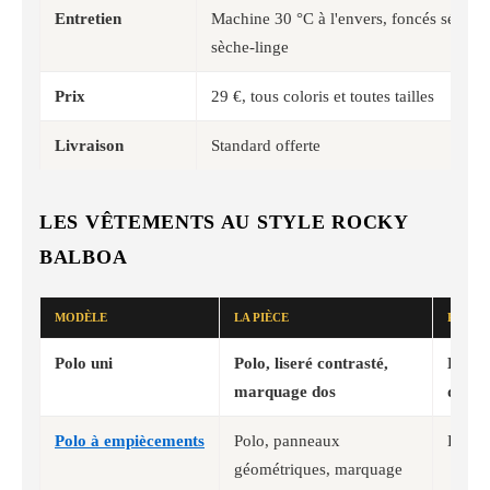
Entretien
Machine 30 °C à l'envers, foncés séparés
sèche-linge
Prix
29 €, tous coloris et toutes tailles
Livraison
Standard offerte
LES VÊTEMENTS AU STYLE ROCKY
BALBOA
MODÈLE
LA PIÈCE
POUR 
Polo uni
Polo, liseré contrasté,
Le pl
marquage dos
deux 
Polo à empiècements
Polo, panneaux
Le pl
géométriques, marquage