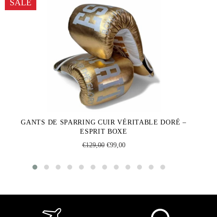
SALE
GANTS DE SPARRING CUIR VÉRITABLE DORÉ –
ESPRIT BOXE
Regular
Sale
€129,00
€99,00
price
price