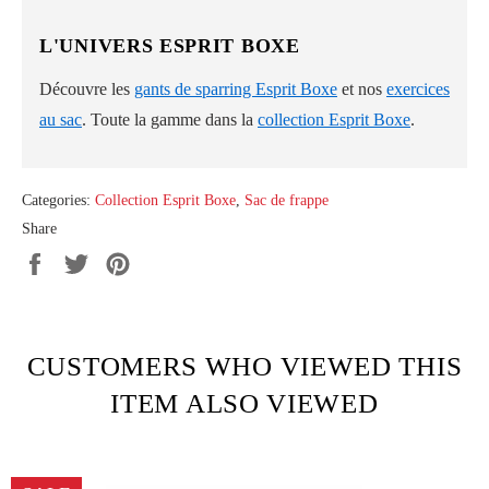
L'UNIVERS ESPRIT BOXE
Découvre les
gants de sparring Esprit Boxe
et nos
exercices
au sac
. Toute la gamme dans la
collection Esprit Boxe
.
Categories:
Collection Esprit Boxe
,
Sac de frappe
Share
Share
Tweet
Pin
on
on
on
Facebook
Twitter
Pinterest
CUSTOMERS WHO VIEWED THIS
ITEM ALSO VIEWED