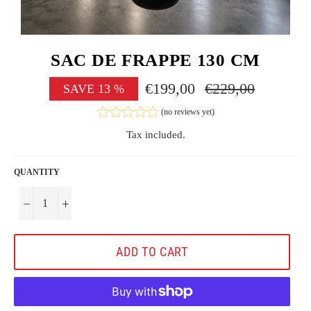
SAC DE FRAPPE 130 CM
€199,00
Regular
€229,00
SAVE
13
%
price
(no reviews yet)
Tax included.
QUANTITY
−
+
ADD TO CART