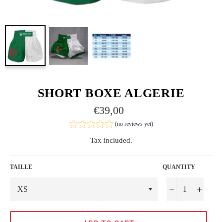
SHORT BOXE ALGERIE
Regular
€39,00
price
(no reviews yet)
Tax included.
TAILLE
QUANTITY
−
+