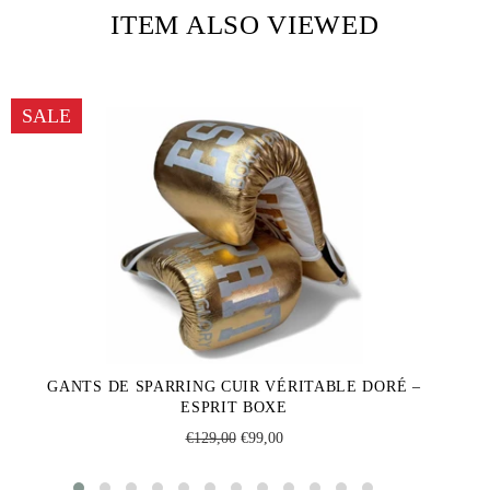
ITEM ALSO VIEWED
SALE
GANTS DE SPARRING CUIR VÉRITABLE DORÉ –
ESPRIT BOXE
Regular
Sale
€129,00
€99,00
price
price