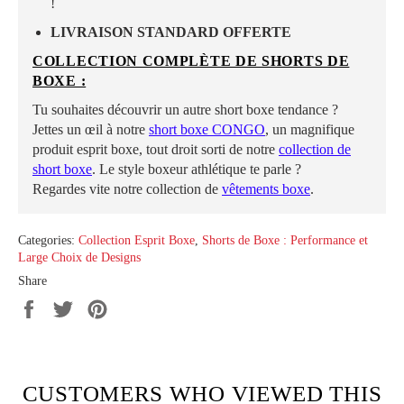
!
LIVRAISON STANDARD OFFERTE
COLLECTION COMPLÈTE DE SHORTS DE
BOXE :
Tu souhaites découvrir un autre short boxe tendance ?
Jettes un œil à notre
short boxe CONGO
, un magnifique
produit esprit boxe, tout droit sorti de notre
collection de
short boxe
. Le style boxeur athlétique te parle ?
Regardes vite notre collection de
vêtements boxe
.
Categories:
Collection Esprit Boxe
,
Shorts de Boxe : Performance et
Large Choix de Designs
Share
Share
Tweet
Pin
on
on
on
Facebook
Twitter
Pinterest
CUSTOMERS WHO VIEWED THIS