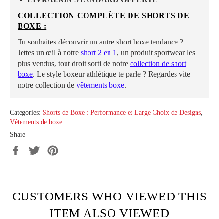
COLLECTION COMPLÈTE DE SHORTS DE
BOXE :
Tu souhaites découvrir un autre short boxe tendance ?
Jettes un œil à notre
short
2
en 1
, un produit sportwear les
plus vendus, tout droit sorti de notre
collection de short
boxe
. Le style boxeur athlétique te parle ? Regardes vite
notre collection de
vêtements boxe
.
Categories:
Shorts de Boxe : Performance et Large Choix de Designs
,
Vêtements de boxe
Share
Share
Tweet
Pin
on
on
on
Facebook
Twitter
Pinterest
CUSTOMERS WHO VIEWED THIS
ITEM ALSO VIEWED