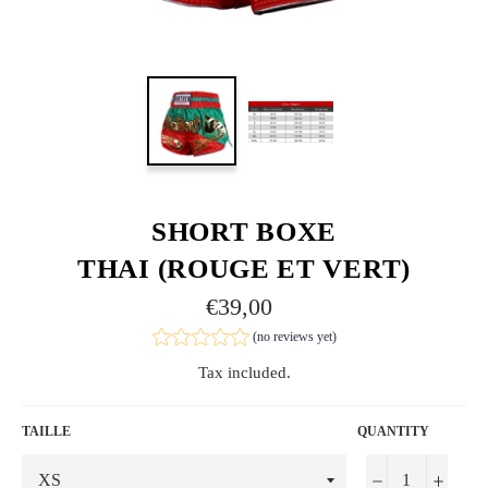
SHORT BOXE
THAI (ROUGE ET VERT)
Regular
€39,00
price
(no reviews yet)
Tax included.
TAILLE
QUANTITY
−
+