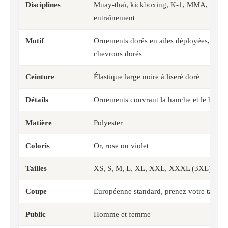
Disciplines
Muay-thaï, kickboxing, K-1, MMA, boxe a
entraînement
Motif
Ornements dorés en ailes déployées, étoile
chevrons dorés
Ceinture
Élastique large noire à liseré doré
Détails
Ornements couvrant la hanche et le haut d
Matière
Polyester
Coloris
Or, rose ou violet
Tailles
XS, S, M, L, XL, XXL, XXXL (3XL), 4X
Coupe
Européenne standard, prenez votre taille h
Public
Homme et femme