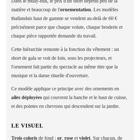
Dans le muay-thaï, le prix d'un short dépend peu de la
matière et beaucoup de l'
ornementation
. Les modèles
thaïlandais haut de gamme se vendent au-delà de 60 €
précisément parce que chaque volute, chaque broderie et
chaque pièce rapportée demande du travail.
Cette hiérarchie remonte à la fonction du vêtement : un
short de gala se voit de loin, sous les projecteurs, et
l'ornement fait partie du spectacle au même titre que la
musique et la danse rituelle d'ouverture.
Ce modèle applique ce principe avec des ornements en
ailes déployées
qui couvrent la hanche et le haut de cuisse,
et des pointes en chevrons qui descendent sur la jambe.
LE VISUEL
Trois coloris
de fond :
or
,
rose
et
violet
. Sur chacun, de