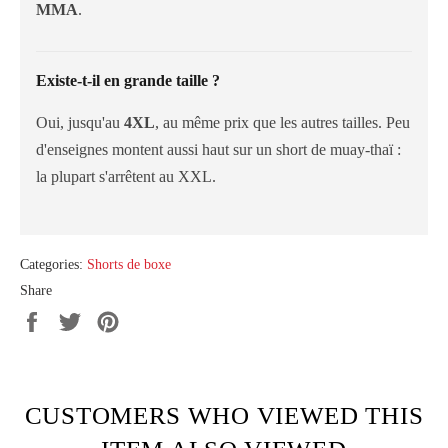
MMA
.
Existe-t-il en grande taille ?
Oui, jusqu'au
4XL
, au même prix que les autres tailles. Peu
d'enseignes montent aussi haut sur un short de muay-thaï :
la plupart s'arrêtent au XXL.
Categories:
Shorts de boxe
Share
Share
Tweet
Pin
on
on
on
Facebook
Twitter
Pinterest
CUSTOMERS WHO VIEWED THIS