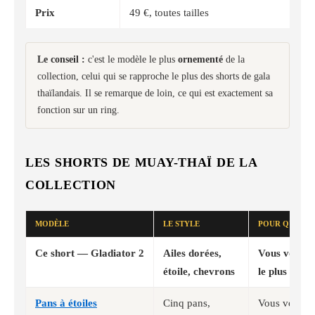
Prix
49 €, toutes tailles
Le conseil :
c'est le modèle le plus
ornementé
de la
collection, celui qui se rapproche le plus des shorts de gala
thaïlandais. Il se remarque de loin, ce qui est exactement sa
fonction sur un ring.
LES SHORTS DE MUAY-THAÏ DE LA
COLLECTION
MODÈLE
LE STYLE
POUR QUI
Ce short — Gladiator 2
Ailes dorées,
Vous voulez
étoile, chevrons
le plus
orne
Pans à étoiles
Cinq pans,
Vous voulez