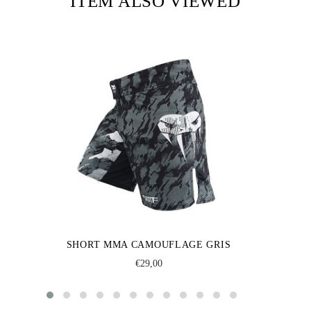
ITEM ALSO VIEWED
SHORT MMA CAMOUFLAGE GRIS
Regular
€29,00
price