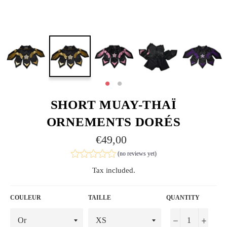
SHORT MUAY-THAÏ
ORNEMENTS DORÉS
Regular
€49,00
price
(no reviews yet)
Tax included.
COULEUR
TAILLE
QUANTITY
−
+