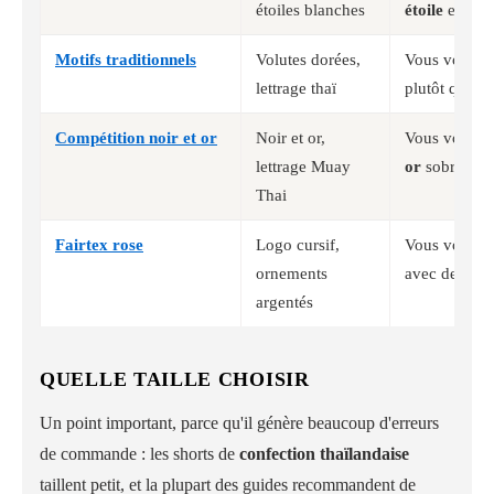
étoiles blanches
étoile
en ver
Motifs traditionnels
Volutes dorées,
Vous voulez
lettrage thaï
plutôt que de
Compétition noir et or
Noir et or,
Vous voulez
lettrage Muay
or
sobre
Thai
Fairtex rose
Logo cursif,
Vous voulez
ornements
avec de l'arg
argentés
QUELLE TAILLE CHOISIR
Un point important, parce qu'il génère beaucoup d'erreurs
de commande : les shorts de
confection thaïlandaise
taillent petit, et la plupart des guides recommandent de