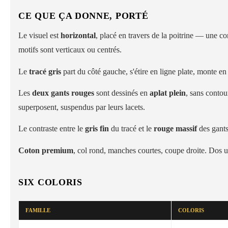
CE QUE ÇA DONNE, PORTÉ
Le visuel est
horizontal
, placé en travers de la poitrine — une co
motifs sont verticaux ou centrés.
Le
tracé gris
part du côté gauche, s'étire en ligne plate, monte e
Les
deux gants rouges
sont dessinés en
aplat plein
, sans contour
superposent, suspendus par leurs lacets.
Le contraste entre le
gris fin
du tracé et le
rouge massif
des gants
Coton premium
, col rond, manches courtes, coupe droite. Dos u
SIX COLORIS
FAMILLE
COLORIS