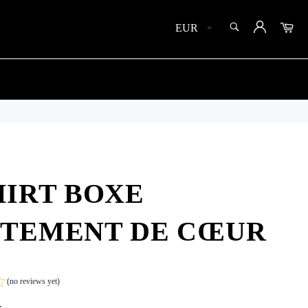
SEARCH
Car
Search
HIRT BOXE
TTEMENT DE CŒUR
(no reviews yet)
.