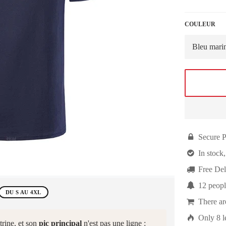
COULEUR

Secure 

In stock,

Free Del

12
peopl
DU S AU 4XL

There a

Only
8
l
trine, et son
pic principal
n'est pas une ligne :