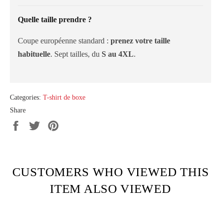
Quelle taille prendre ?
Coupe européenne standard :
prenez votre taille
habituelle
. Sept tailles, du
S au 4XL
.
Categories:
T-shirt de boxe
Share
Share
Tweet
Pin
on
on
on
Facebook
Twitter
Pinterest
CUSTOMERS WHO VIEWED THIS
ITEM ALSO VIEWED