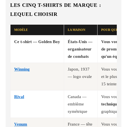
LES CINQ T-SHIRTS DE MARQUE :
LEQUEL CHOISIR
MODÈLE
LA MAISON
POUR QUI
Ce t-shirt — Golden Boy
États-Unis —
Vous voulez
u
organisateur
de promotion
de combats
qu'un équipem
Winning
Japon, 1937
Vous voulez
l
— logo ovale
et le plus gra
15 teintes
Rival
Canada —
Vous voulez
l
emblème
technique
, un
symétrique
graphique
Venum
France — tête
Vous voulez
l