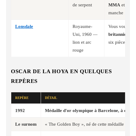
de serpent
MMA
et un lo
manche
Lonsdale
Royaume-
Vous voulez
l
Uni, 1960 —
britannique
, 
lion et arc
six pièces
rouge
OSCAR DE LA HOYA EN QUELQUES
REPÈRES
REPÈRE
DÉTAIL
1992
Médaille d'or olympique à Barcelone, à dix-ne
Le surnom
« The Golden Boy », né de cette médaille dédié