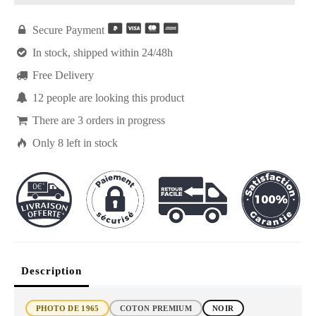

Secure Payment

In stock, shipped within 24/48h

Free Delivery

12
people are looking this product

There are
3
orders in progress

Only
8
left in stock
Description
PHOTO DE 1965
COTON PREMIUM
NOIR