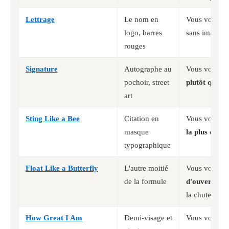
Lettrage
Le nom en
Vous voulez
logo, barres
sans image
rouges
Signature
Autographe au
Vous voulez
pochoir, street
plutôt qu'un
art
Sting Like a Bee
Citation en
Vous voulez
masque
la plus conn
typographique
Float Like a Butterfly
L'autre moitié
Vous voulez
de la formule
d'ouverture
p
la chute
How Great I Am
Demi-visage et
Vous voulez