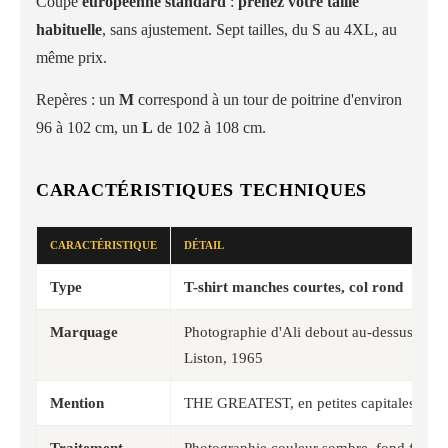
Coupe
européenne standard
:
prenez votre taille
habituelle
, sans ajustement. Sept tailles, du S au 4XL, au
même prix.
Repères : un
M
correspond à un tour de poitrine d'environ
96 à 102 cm, un
L
de 102 à 108 cm.
CARACTÉRISTIQUES TECHNIQUES
CARACTÉRISTIQUE
DÉTAIL
Type
T-shirt manches courtes, col rond
Marquage
Photographie d'Ali debout au-dessus de 
Liston, 1965
Mention
THE GREATEST, en petites capitales sous
Traitement
Photographie couleur sombre, fond fondu 