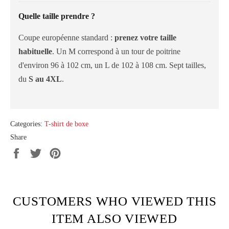
Quelle taille prendre ?
Coupe européenne standard :
prenez votre taille
habituelle
. Un M correspond à un tour de poitrine
d'environ 96 à 102 cm, un L de 102 à 108 cm. Sept tailles,
du
S au 4XL
.
Categories:
T-shirt de boxe
Share
Share
Tweet
Pin
on
on
on
Facebook
Twitter
Pinterest
CUSTOMERS WHO VIEWED THIS
ITEM ALSO VIEWED