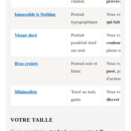
citation
provocation
Impossible is Nothing
Portrait
Vous voulez
typographique
qui fait offic
Visage doré
Portrait
Vous voulez
postérisé doré
couleur
plutô
sur noir
photo sombr
Bras croisés
Portrait noir et
Vous voulez
blanc
posé
, pas un
d'action
Minimaliste
Tracé au trait,
Vous voulez
gants
discret
— 3 c
VOTRE TAILLE