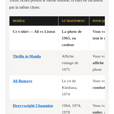
Treize fiches portent le même homme, et elles ne racontent
pas la même chose.
MODÈLE
LE TRAITEMENT
POUR QUI
Ce t-shirt — Ali vs Liston
La photo de
Vous voulez
1965, en
tout le mond
couleur
Thrilla in Manila
Affiche
Vous voulez
vintage de
affiche
plutôt
1975
photo
Ali Bomaye
Le cri de
Vous voulez
Kinshasa,
combat, en 
1974
Heavyweight Champion
1964, 1974,
Vous voulez
1978
entier
, pas 