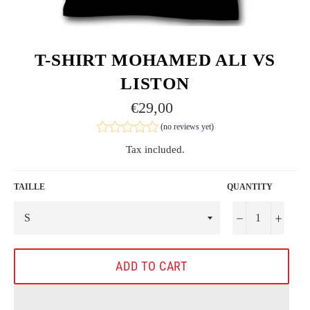
T-SHIRT MOHAMED ALI VS
LISTON
Regular
€29,00
price
(no reviews yet)
Tax included.
TAILLE
QUANTITY
−
+
ADD TO CART