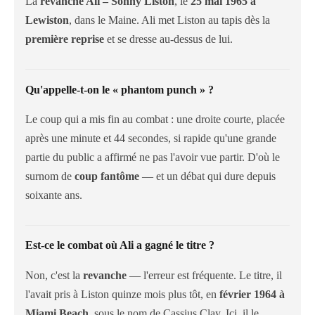
La
revanche Ali – Sonny Liston
, le
25 mai 1965 à
Lewiston
, dans le Maine. Ali met Liston au tapis dès la
première reprise
et se dresse au-dessus de lui.
Qu'appelle-t-on le « phantom punch » ?
Le coup qui a mis fin au combat : une droite courte, placée
après une minute et 44 secondes, si rapide qu'une grande
partie du public a affirmé ne pas l'avoir vue partir. D'où le
surnom de
coup fantôme
— et un débat qui dure depuis
soixante ans.
Est-ce le combat où Ali a gagné le titre ?
Non, c'est la
revanche
— l'erreur est fréquente. Le titre, il
l'avait pris à Liston quinze mois plus tôt, en
février 1964 à
Miami Beach
, sous le nom de Cassius Clay. Ici, il le