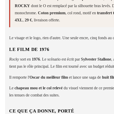
ROCKY
dont le O est remplacé par la silhouette bras levés
monochrome.
Coton premium
, col rond, motif en
transfert
4XL
,
29 €
, livraison offerte.
Le visage et le logo, rien d'autre. Une seule encre, cinq fonds au 
LE FILM DE 1976
Rocky
sort en
1976
. Le scénario est écrit par
Sylvester Stallone
,
tient pas le rôle principal. Le film est tourné avec un budget rédu
Il remporte l'
Oscar du meilleur film
et lance une saga de
huit fi
Le
chapeau mou et le col relevé
du visuel viennent de ce premier
les tenues de combat des suites.
CE QUE ÇA DONNE, PORTÉ