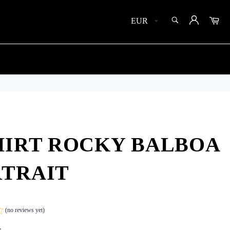
SEARCH
Car
Search
HIRT ROCKY BALBOA
TRAIT
(no reviews yet)
.