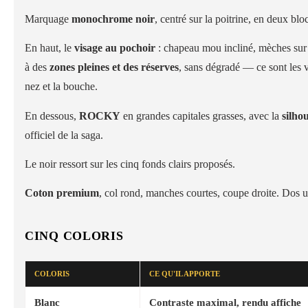
Marquage
monochrome noir
, centré sur la poitrine, en deux bl
En haut, le
visage au pochoir
: chapeau mou incliné, mèches sur l
à des
zones pleines et des réserves
, sans dégradé — ce sont les vi
nez et la bouche.
En dessous,
ROCKY
en grandes capitales grasses, avec la
silho
officiel de la saga.
Le noir ressort sur les cinq fonds clairs proposés.
Coton premium
, col rond, manches courtes, coupe droite. Dos u
CINQ COLORIS
COLORIS
CE QU'IL APPORTE
Blanc
Contraste maximal, rendu affiche