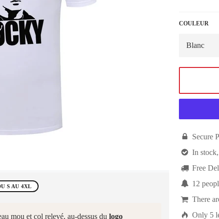
COULEUR

Secure 

In stock,

Free Del

12
peopl
DU S AU 4XL

There a

Only
5
l
eau mou et col relevé, au-dessus du
logo