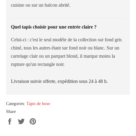
cuisine ou sur un balcon abrité.
Quel tapis choisir pour une entrée claire ?
Celui-ci : c'est le seul modèle de la collection sur fond gris
chiné, tous les autres étant sur fond noir ou blanc. Sur un
carrelage clair ou un parquet blond, il marque moins la
rupture qu'un rectangle noir.
Livraison suivie offerte, expédition sous 24 à 48 h.
Categories:
Tapis de boxe
Share
Share
Tweet
Pin
on
on
on
Facebook
Twitter
Pinterest