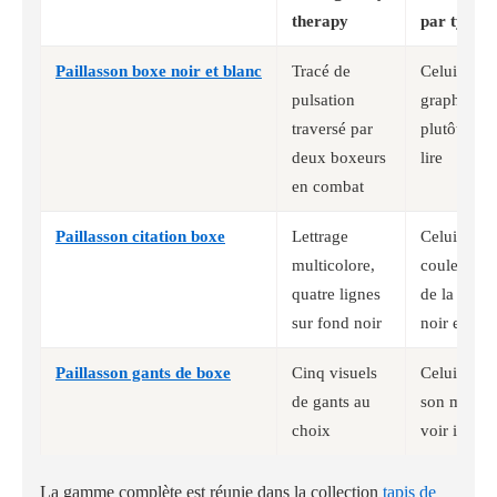
therapy
par type d
Paillasson boxe noir et blanc
Tracé de
Celui qui 
pulsation
graphisme a
traversé par
plutôt qu'u
deux boxeurs
lire
en combat
Paillasson citation boxe
Lettrage
Celui qui v
multicolore,
couleur là 
quatre lignes
de la gamm
sur fond noir
noir et le 
Paillasson gants de boxe
Cinq visuels
Celui qui v
de gants au
son motif p
choix
voir impos
La gamme complète est réunie dans la collection
tapis de