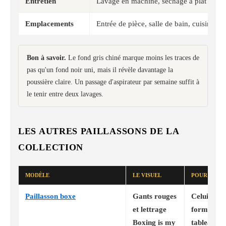
Entretien
Lavage en machine, séchage à plat
Emplacements
Entrée de pièce, salle de bain, cuisine, b
Bon à savoir.
Le fond gris chiné marque moins les traces de
pas qu'un fond noir uni, mais il révèle davantage la
poussière claire. Un passage d'aspirateur par semaine suffit à
le tenir entre deux lavages.
LES AUTRES PAILLASSONS DE LA
COLLECTION
MODÈLE
LE VISUEL
POUR QUI
Paillasson boxe
Gants rouges
Celui qui 
et lettrage
format sta
Boxing is my
tableau de