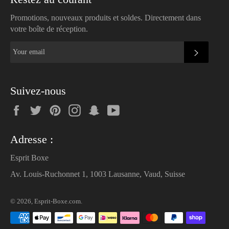
Promotions, nouveaux produits et soldes. Directement dans
votre boîte de réception.
SUBSC
Suivez-nous
Facebook
Twitter
Pinterest
Instagram
Snapchat
YouTube
Adresse :
Esprit Boxe
Av. Louis-Ruchonnet 1, 1003 Lausanne, Vaud, Suisse
© 2026,
Esprit-Boxe.com
.
Payment
methods