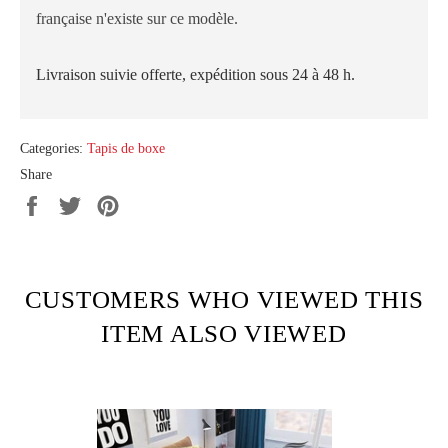
française n'existe sur ce modèle.
Livraison suivie offerte, expédition sous 24 à 48 h.
Categories:
Tapis de boxe
Share
Share
Tweet
Pin
on
on
on
Facebook
Twitter
Pinterest
CUSTOMERS WHO VIEWED THIS
ITEM ALSO VIEWED