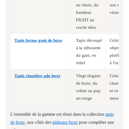
au choix, du
son motif 
bandeau
visuels dif
FIGHT au
cercle rétro
Tapis forme gant de boxe
Tapis découpé
Celui qui 
à la silhouette
objet de d
du gant, en
plutôt qu'u
relief
à l'unité o
Tapis chambre ado boxe
Vingt slogans
Celui qui 
de boxe, du
chambre o
crème au pop
et veut cho
art rouge
message af
L'ensemble de la gamme est réuni dans la collection
tapis
de boxe
, aux côtés des
tableaux boxe
pour compléter une