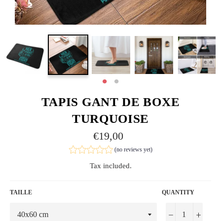
TAPIS GANT DE BOXE
TURQUOISE
Regular
€19,00
price
(no reviews yet)
Tax included.
TAILLE
QUANTITY
−
+