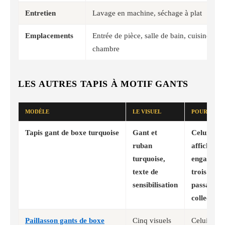
Entretien
Lavage en machine, séchage à plat
Emplacements
Entrée de pièce, salle de bain, cuisine, bal
chambre
LES AUTRES TAPIS À MOTIF GANTS
MODÈLE
LE VISUEL
POUR QUI
Tapis gant de boxe turquoise
Gant et
Celui qui 
ruban
afficher u
turquoise,
engagemen
texte de
trois form
sensibilisation
passage de
collection
Paillasson gants de boxe
Cinq visuels
Celui qui v