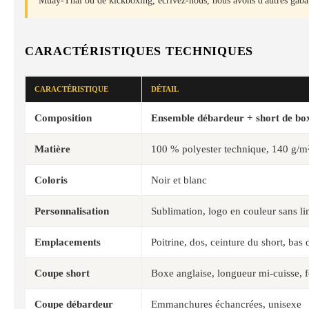
Muay-Thaï ou de kickboxing, écrivez-nous, nous avons d'autres gabar
CARACTÉRISTIQUES TECHNIQUES
CARACTÉRISTIQUE
DÉTAIL
Composition
Ensemble débardeur + short de box
Matière
100 % polyester technique, 140 g/m
Coloris
Noir et blanc
Personnalisation
Sublimation, logo en couleur sans lim
Emplacements
Poitrine, dos, ceinture du short, bas 
Coupe short
Boxe anglaise, longueur mi-cuisse, fe
Coupe débardeur
Emmanchures échancrées, unisexe