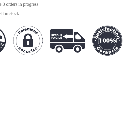
re
3
orders in progress
eft in stock