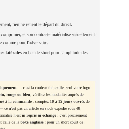
ent, rien ne retient le départ du direct.
ns comprimer, et son contraste matérialise visuellement
e comme pour l'adversaire.
tes latérales
en bas de short pour l'amplitude des
uniquement
— c'est la couleur du textile, seul votre logo
oin, rouge ou bleu
, vérifiez les modalités auprès de
qué à la commande
: comptez
10 à 15 jours ouvrés
de
 ce n'est pas un article en stock expédié sous 48
onnalisé n'est
ni repris ni échangé
: c'est précisément
t celle de la
boxe anglaise
: pour un short court de