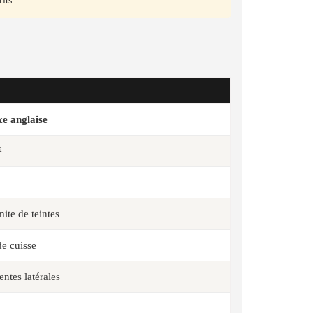
its.
e anglaise
²
ite de teintes
de cuisse
ntes latérales