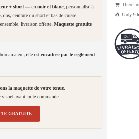

There a
eur + short
— en
noir et blanc
, personnalisé à

Only
9
l
 dos, ceinture du short et bas de cuisse.
'ensemble, livraison offerte.
Maquette gratuite
ion amateur, elle est
encadrée par le règlement
—
ons la maquette de votre tenue.
le visuel avant toute commande.
TE GRATUITE