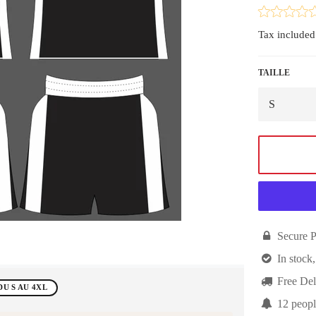
price
Tax included
TAILLE

Secure 

In stock,

Free Del
DU S AU 4XL

8
people