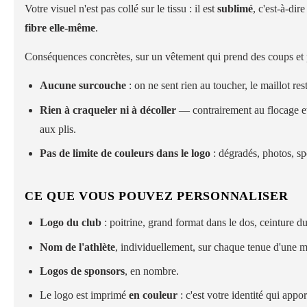
Votre visuel n'est pas collé sur le tissu : il est
sublimé
, c'est-à-dir
fibre elle-même
.
Conséquences concrètes, sur un vêtement qui prend des coups et 
Aucune surcouche
: on ne sent rien au toucher, le maillot rest
Rien à craqueler ni à décoller
— contrairement au flocage et a
aux plis.
Pas de limite de couleurs dans le logo
: dégradés, photos, sp
CE QUE VOUS POUVEZ PERSONNALISER
Logo du club
: poitrine, grand format dans le dos, ceinture du
Nom de l'athlète
, individuellement, sur chaque tenue d'un
Logos de sponsors
, en nombre.
Le logo est imprimé
en couleur
: c'est votre identité qui appo