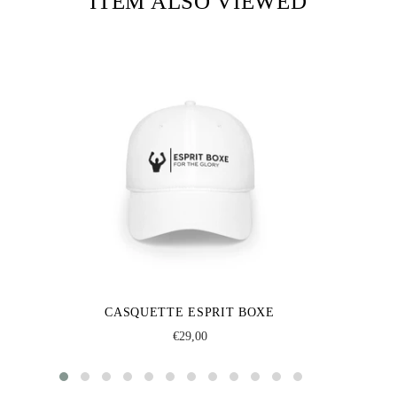
ITEM ALSO VIEWED
CASQUETTE ESPRIT BOXE
Regular
€29,00
price