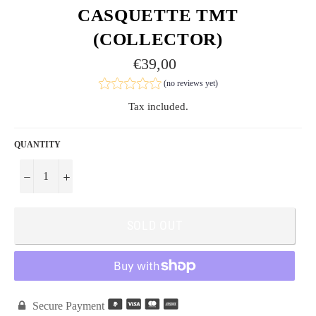
CASQUETTE TMT
(COLLECTOR)
Regular
€39,00
price
(no reviews yet)
Tax included.
QUANTITY
−
+
SOLD OUT

Secure Payment