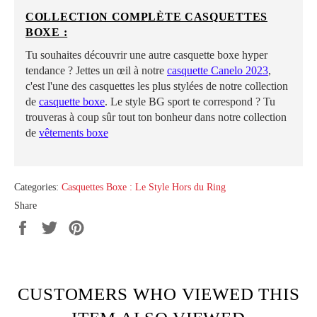
COLLECTION COMPLÈTE CASQUETTES
BOXE :
Tu souhaites découvrir une autre casquette boxe hyper
tendance ? Jettes un œil à notre
casquette Canelo 2023
,
c'est l'une des casquettes les plus stylées de notre collection
de
casquette boxe
. Le style BG sport te correspond ? Tu
trouveras à coup sûr tout ton bonheur dans notre collection
de
vêtements boxe
Categories:
Casquettes Boxe : Le Style Hors du Ring
Share
Share
Tweet
Pin
on
on
on
Facebook
Twitter
Pinterest
CUSTOMERS WHO VIEWED THIS