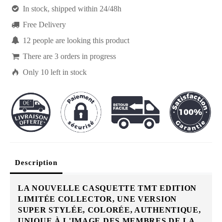

In stock, shipped within 24/48h

Free Delivery

12
people are looking this product

There are
3
orders in progress

Only
10
left in stock
Description
LA NOUVELLE CASQUETTE TMT EDITION
LIMITÉE COLLECTOR, UNE VERSION
SUPER STYLÉE, COLORÉE, AUTHENTIQUE,
UNIQUE À L'IMAGE DES MEMBRES DE LA