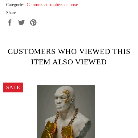
Categories:
Ceintures et trophées de boxe
Share
Share
Tweet
Pin
on
on
on
Facebook
Twitter
Pinterest
CUSTOMERS WHO VIEWED THIS
ITEM ALSO VIEWED
SALE