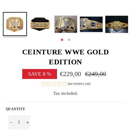
CEINTURE WWE GOLD
EDITION
€229,00
Regular
€249,00
SAVE
8
%
price
(no reviews yet)
Tax included.
QUANTITY
−
+