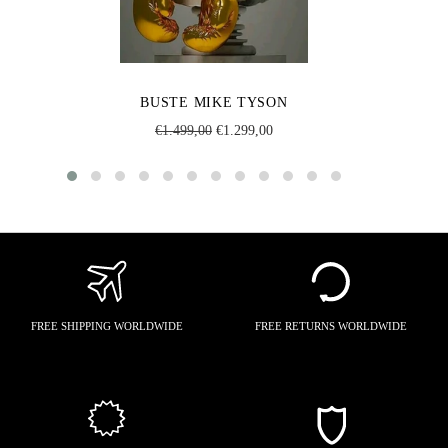
BUSTE MIKE TYSON
Regular
Sale
€1.499,00
€1.299,00
price
price
FREE SHIPPING WORLDWIDE
FREE RETURNS WORLDWIDE