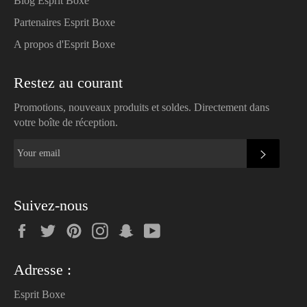
Blog Esprit Boxe
Partenaires Esprit Boxe
A propos d'Esprit Boxe
Restez au courant
Promotions, nouveaux produits et soldes. Directement dans
votre boîte de réception.
SUBSC
Suivez-nous
Facebook
Twitter
Pinterest
Instagram
Snapchat
YouTube
Adresse :
Esprit Boxe