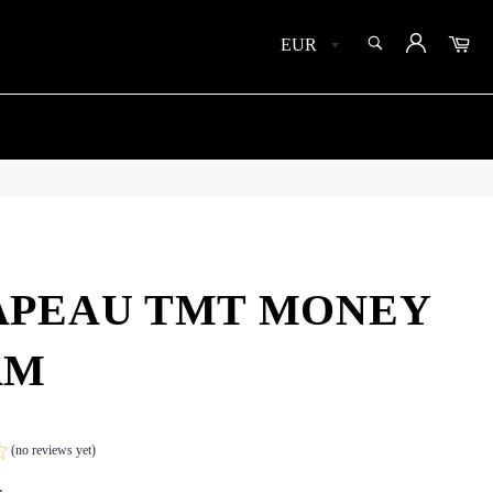
SEARCH
Car
Search
APEAU TMT MONEY
AM
(no reviews yet)
.