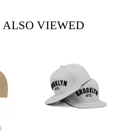
 ALSO VIEWED
E
C