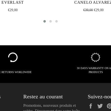
EVERLAST
CANELO ALVARE
Regular
Regular
Sale
€29,00
€39,00
€29,00
price
price
price
30 DAYS WARRANTY ON 
E RETURNS WORLDWIDE
PRODUCTS
s
Restez au courant
Suivez-no
Faceboo
Twi
Promotions, nouveaux produits et
soldes. Directement dans votre boîte