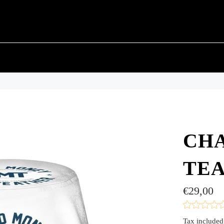
CH
TE
Regular
€29,00
price
Tax included