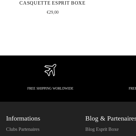
CASQUETTE ESPRIT BOXE
Regular
€29,00
price
FREE SHIPPING WORLDWIDE
FRE
Informations
Blog & Partenaire
Clubs Partenaires
Blog Esprit Boxe