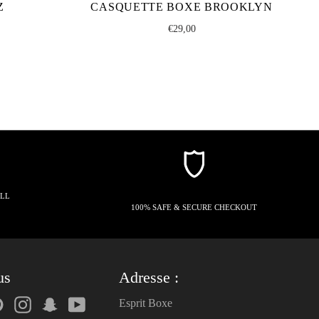
Z
CASQUETTE BOXE BROOKLYN
Regular
€29,00
price
ALL
100% SAFE & SECURE CHECKOUT
us
Adresse :
k
tter
Pinterest
Instagram
Snapchat
YouTube
Esprit Boxe