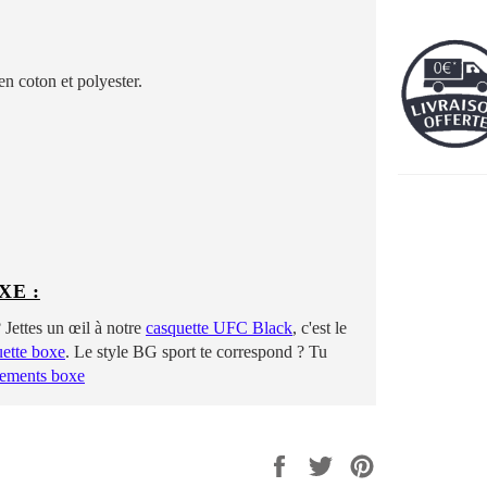
en coton et polyester.
XE :
Jettes un œil à notre
casquette UFC Black
, c'est le
uette boxe
. Le style BG sport te correspond ? Tu
tements boxe
Share
Tweet
Pin