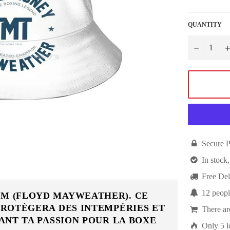
QUANTITY
−

Secure 

In stock,

Free Del

12
peopl
M (FLOYD MAYWEATHER). CE
PROTÈGERA DES INTEMPÉRIES ET

There a
ANT TA PASSION POUR LA BOXE

Only
5
l