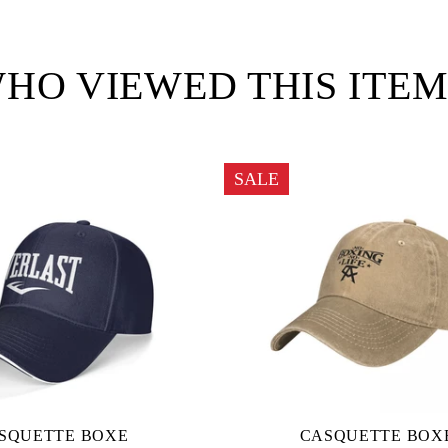
on
on
on
Facebook
Twitter
Pinterest
HO VIEWED THIS ITEM
SALE
SQUETTE BOXE
CASQUETTE BOX