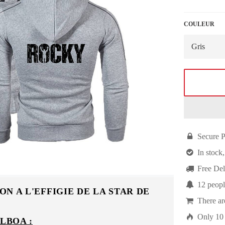
COULEUR

Secure 

In stock,

Free Del

12
peopl
N A L'EFFIGIE DE LA STAR DE

There a

Only
10
LBOA :