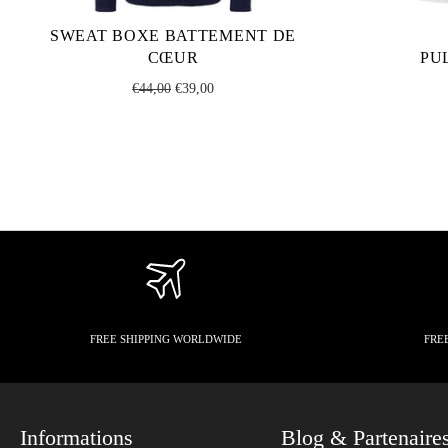
SWEAT BOXE BATTEMENT DE
CŒUR
PU
Regular
Sale
€44,00
€39,00
price
price
FREE SHIPPING WORLDWIDE
FRE
Informations
Blog & Partenaire