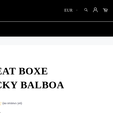
SEARCH
Car
Search
AT BOXE
CKY BALBOA
(no reviews yet)
.