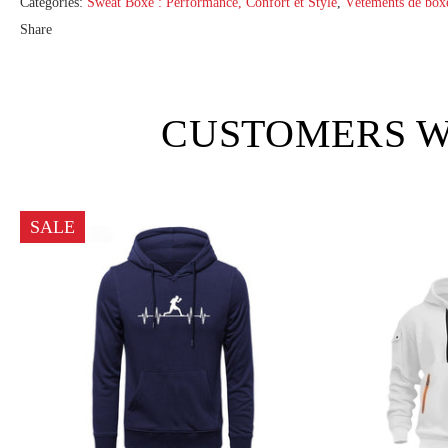
Categories:
Sweat Boxe : Performance, Confort et Style
,
Vêtements de box
Share
CUSTOMERS W
SALE