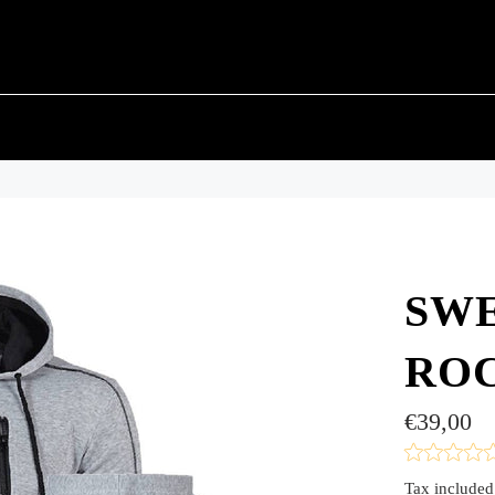
SWE
RO
Regular
€39,00
price
Tax included