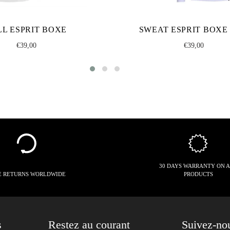
LL ESPRIT BOXE
SWEAT ESPRIT BOXE 
Regular
Regular
€39,00
€39,00
price
price
30 DAYS WARRANTY ON 
E RETURNS WORLDWIDE
PRODUCTS
s
Restez au courant
Suivez-no