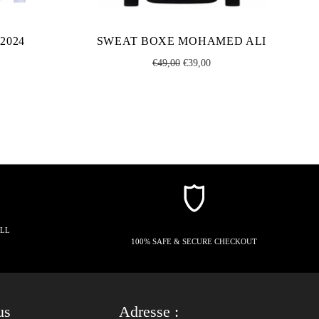
2024
SWEAT BOXE MOHAMED ALI
Regular
Sale
€49,00
€39,00
price
price
ALL
100% SAFE & SECURE CHECKOUT
us
Adresse :