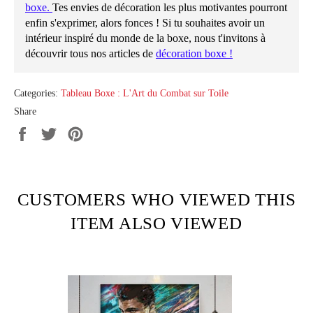
boxe
.
Tes envies de décoration les plus motivantes pourront
enfin s'exprimer, alors fonces ! Si tu souhaites avoir un
intérieur inspiré du monde de la boxe, nous t'invitons à
découvrir tous nos articles de
décoration boxe
!
Categories:
Tableau Boxe : L'Art du Combat sur Toile
Share
Share
Tweet
Pin
on
on
on
Facebook
Twitter
Pinterest
CUSTOMERS WHO VIEWED THIS
ITEM ALSO VIEWED