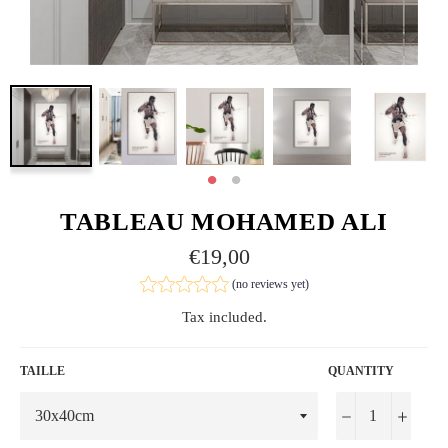
TABLEAU MOHAMED ALI
Regular
€19,00
price
(no reviews yet)
Tax included.
TAILLE
QUANTITY
−
+