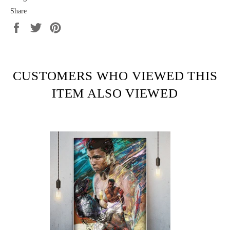
Share
Share
Tweet
Pin
on
on
on
Facebook
Twitter
Pinterest
CUSTOMERS WHO VIEWED THIS
ITEM ALSO VIEWED