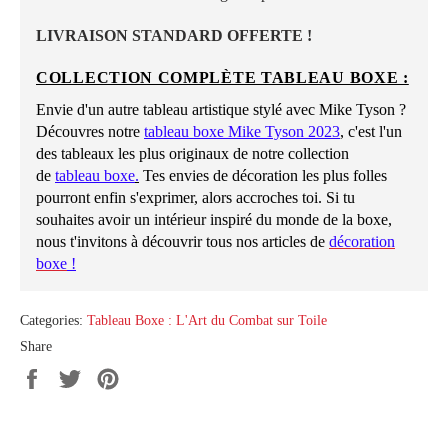
LIVRAISON STANDARD OFFERTE !
COLLECTION COMPLÈTE TABLEAU BOXE :
Envie d'un autre tableau artistique stylé avec Mike Tyson ?
Découvres notre
tableau boxe Mike Tyson 2023
, c'est l'un
des tableaux les plus originaux de notre collection
de
tableau boxe
.
Tes envies de décoration les plus folles
pourront enfin s'exprimer, alors accroches toi. Si tu
souhaites avoir un intérieur inspiré du monde de la boxe,
nous t'invitons à découvrir tous nos articles de
décoration
boxe
!
Categories:
Tableau Boxe : L'Art du Combat sur Toile
Share
Share
Tweet
Pin
on
on
on
Facebook
Twitter
Pinterest