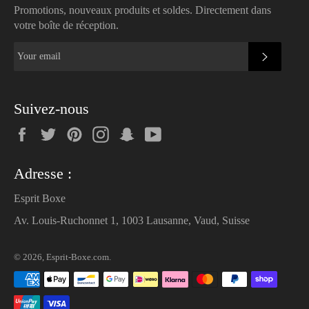
Promotions, nouveaux produits et soldes. Directement dans
votre boîte de réception.
SUBSC
Suivez-nous
Facebook
Twitter
Pinterest
Instagram
Snapchat
YouTube
Adresse :
Esprit Boxe
Av. Louis-Ruchonnet 1, 1003 Lausanne, Vaud, Suisse
© 2026,
Esprit-Boxe.com
.
Payment
methods