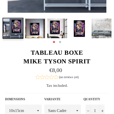
TABLEAU BOXE
MIKE TYSON SPIRIT
Regular
€8,00
price
(no reviews yet)
Tax included.
DIMENSIONS
VARIANTE
QUANTITY
−
+