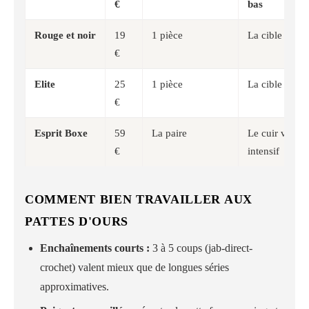
€
bas
Rouge et noir
19
1 pièce
La cible blanc
€
Elite
25
1 pièce
La cible conce
€
Esprit Boxe
59
La paire
Le cuir véritab
€
intensif
COMMENT BIEN TRAVAILLER AUX
PATTES D'OURS
Enchaînements courts :
3 à 5 coups (jab-direct-
crochet) valent mieux que de longues séries
approximatives.