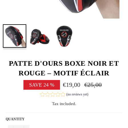
PATTE D'OURS BOXE NOIR ET
ROUGE – MOTIF ÉCLAIR
€19,00
Regular
€25,00
SAVE
24
%
price
(no reviews yet)
Tax included.
QUANTITY