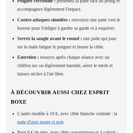
Poignet verrouillé :
présentez la patte face au poing et
accompagnez légèrement l'impact.
Contre-attaques simulées :
renvoyez une patte vers le
boxeur pour l'obliger à garder sa garde et à esquiver.
Serrez la sangle avant le round :
une patte qui joue
sur la main fatigue le poignet et fausse la cible.
Entretien :
essuyez après chaque séance avec un
chiffon sec ou légèrement humide, aérez le mesh et
laissez sécher à l'air libre.
À DÉCOUVRIR AUSSI CHEZ ESPRIT
BOXE
L'autre modèle à 19 €, avec cible blanche centrale : la
patte d'ours rouge et noir
.
Pour 6 € de plus, avec cible concentrique et 4 coloris :