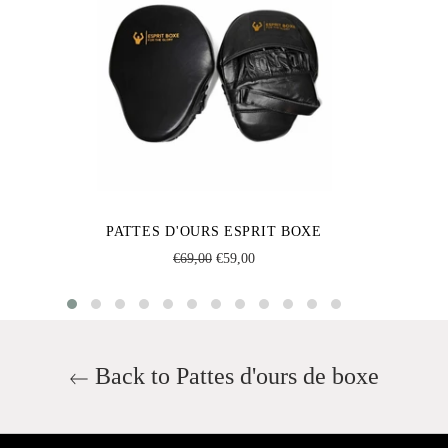
PATTES D'OURS ESPRIT BOXE
Regular
Sale
€69,00
€59,00
price
price
Back to Pattes d'ours de boxe