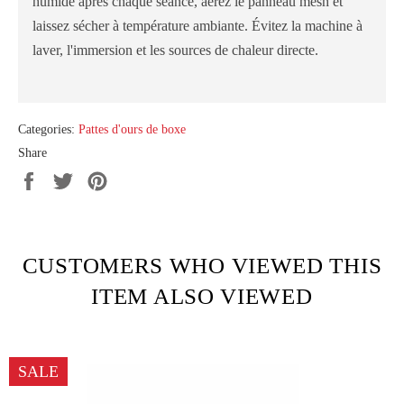
humide après chaque séance, aérez le panneau mesh et
laissez sécher à température ambiante. Évitez la machine à
laver, l'immersion et les sources de chaleur directe.
Categories:
Pattes d'ours de boxe
Share
Share
Tweet
Pin
on
on
on
Facebook
Twitter
Pinterest
CUSTOMERS WHO VIEWED THIS
ITEM ALSO VIEWED
SALE