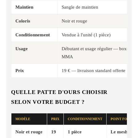
Maintien
Sangle de maintien
Coloris
Noir et rouge
Conditionnement
Vendue à l'unité (1 pièce)
Usage
Débutant et usage régulier — boxe angl
MMA
Prix
19 € — livraison standard offerte
QUELLE PATTE D'OURS CHOISIR
SELON VOTRE BUDGET ?
MODÈLE
PRIX
CONDITIONNEMENT
POINT FORT
Noir et rouge
19
1 pièce
Le mesh aéré 