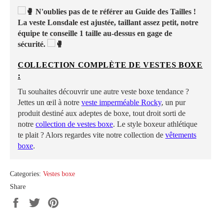
N'oublies pas de te référer au Guide des Tailles !
La veste Lonsdale est ajustée, taillant assez petit, notre
équipe te conseille 1 taille au-dessus en gage de
sécurité.
COLLECTION COMPLÈTE DE VESTES BOXE
:
Tu souhaites découvrir une autre veste boxe tendance ?
Jettes un œil à notre
veste imperméable Rocky
, un pur
produit destiné aux adeptes de boxe, tout droit sorti de
notre
collection de vestes boxe
. Le style boxeur athlétique
te plait ? Alors regardes vite notre collection de
vêtements
boxe
.
Categories:
Vestes boxe
Share
Share
Tweet
Pin
on
on
on